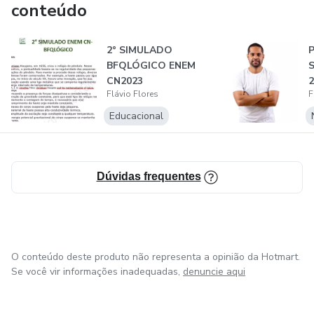
conteúdo
2° SIMULADO
P
BFQLÓGICO ENEM
CN2023
2
Flávio Flores
F
Educacional
Dúvidas frequentes
O conteúdo deste produto não representa a opinião da Hotmart.
Se você vir informações inadequadas,
denuncie aqui