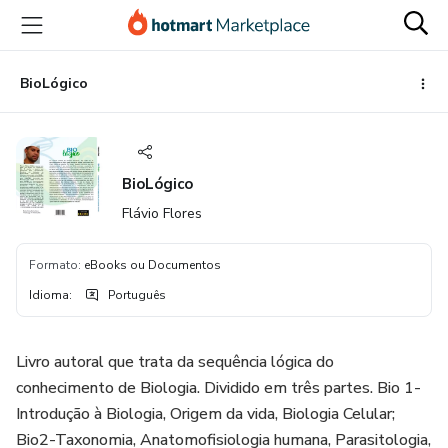
Ir
Ir
Ir
para
para
para
o
o
o
conteúdo
pagamento
rodapé
BioLógico
principal
BioLógico
Flávio Flores
Formato
:
eBooks ou Documentos
Idioma
:
Português
Livro autoral que trata da sequência lógica do
conhecimento de Biologia. Dividido em três partes. Bio 1-
Introdução à Biologia, Origem da vida, Biologia Celular;
Bio2-Taxonomia, Anatomofisiologia humana, Parasitologia,