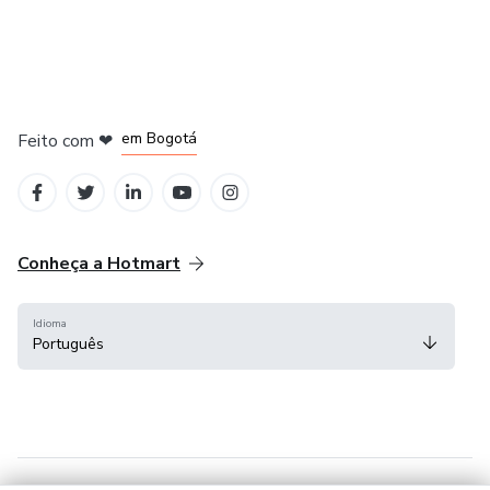
em Amsterdam
em Madrid
em Bogotá
Feito com
❤
em Belo Horizonte
na Cidade do México
Conheça a Hotmart
Idioma
Português