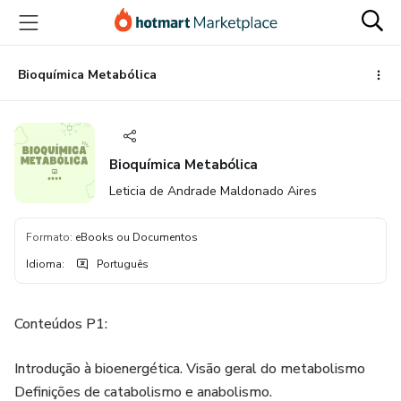
Ir
Ir
Ir
para
para
para
o
o
o
conteúdo
pagamento
rodapé
Bioquímica Metabólica
principal
Bioquímica Metabólica
Leticia de Andrade Maldonado Aires
Formato
:
eBooks ou Documentos
Idioma
:
Português
Conteúdos P1:
Introdução à bioenergética. Visão geral do metabolismo
Definições de catabolismo e anabolismo.