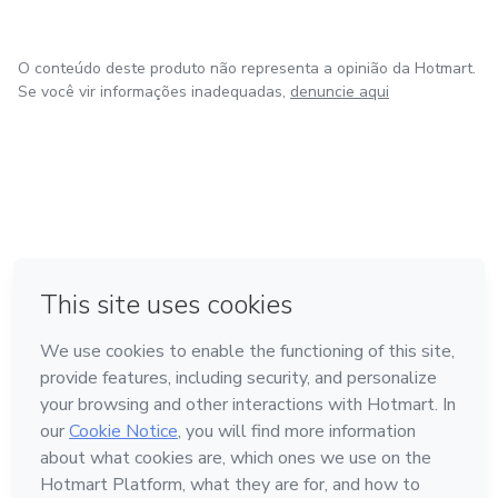
O conteúdo deste produto não representa a opinião da Hotmart.
Se você vir informações inadequadas,
denuncie aqui
em Bogotá
em Amsterdam
em Madrid
na Cidade do México
Feito com
❤
em Belo Horizonte
Conheça a Hotmart
Idioma