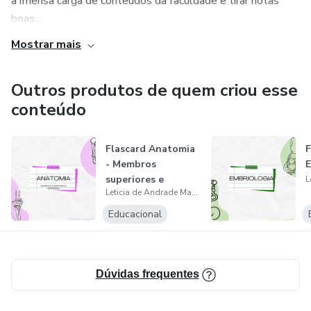
a imensa carga de conteúdos da faculdade e tirar notas
boas...
Mostrar mais
Outros produtos de quem criou esse
conteúdo
Flascard Anatomia
F
- Membros
E
superiores e
Leticia de Andrade Maldonado Aires
inferiores
Educacional
Dúvidas frequentes