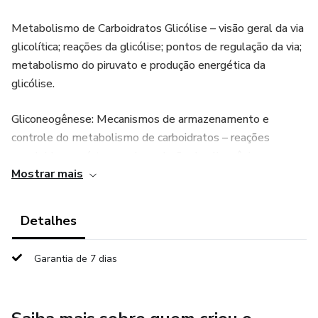
Metabolismo de Carboidratos Glicólise – visão geral da via
glicolítica; reações da glicólise; pontos de regulação da via;
metabolismo do piruvato e produção energética da
glicólise.
Gliconeogênese: Mecanismos de armazenamento e
controle do metabolismo de carboidratos – reações
envolvidas na síntese e degradação do glicogênio;
Mostrar mais
regulação do metabolismo dos carboidratos; via das
pentoses-fosfatos
Detalhes
Cadeia respiratória. Ciclo do ácido Cítrico Função do ciclo do
ácido Cítrico para o anabolismo e catabolismo; visão geral
Garantia de 7 dias
do ciclo e reações químicas envolvidas; produção
energética e ciclo do glioxilato