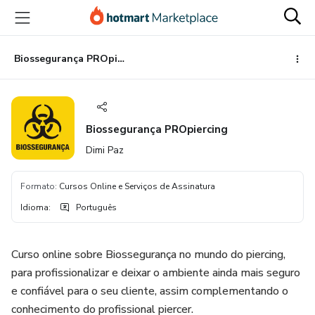
Ir
Ir
Ir
para
para
para
o
o
o
conteúdo
pagamento
rodapé
Biossegurança PROpiercing
principal
Biossegurança PROpiercing
Dimi Paz
Formato
:
Cursos Online e Serviços de Assinatura
Idioma
:
Português
Curso online sobre Biossegurança no mundo do piercing,
para profissionalizar e deixar o ambiente ainda mais seguro
e confiável para o seu cliente, assim complementando o
conhecimento do profissional piercer.