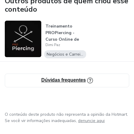
Outros produtos de quem criou esse
conteúdo
Treinamento
PROPiercing -
Curso Online de
Dimi Paz
Body Piercing
mais...
Negócios e Carreira
Dúvidas frequentes
O conteúdo deste produto não representa a opinião da Hotmart.
Se você vir informações inadequadas,
denuncie aqui