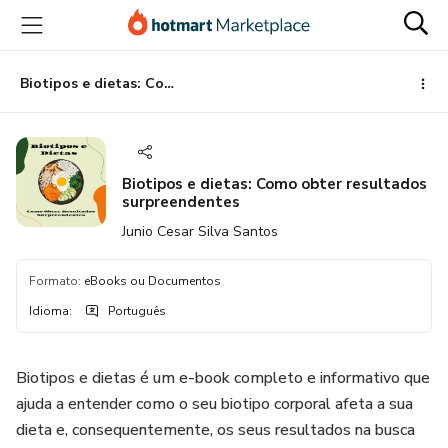
Ir
Ir
Ir
para
para
para
o
o
o
conteúdo
pagamento
rodapé
Biotipos e dietas: Como obter resultados surpreendentes
principal
Biotipos e dietas: Como obter resultados
surpreendentes
Junio Cesar Silva Santos
Formato
:
eBooks ou Documentos
Idioma
:
Português
Biotipos e dietas é um e-book completo e informativo que
ajuda a entender como o seu biotipo corporal afeta a sua
dieta e, consequentemente, os seus resultados na busca