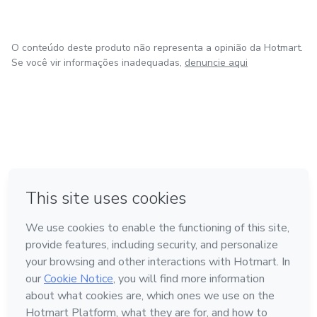
O conteúdo deste produto não representa a opinião da Hotmart.
Se você vir informações inadequadas,
denuncie aqui
em Bogotá
em Amsterdam
em Madrid
na Cidade do México
Feito com
❤
em Belo Horizonte
Conheça a Hotmart
Idioma