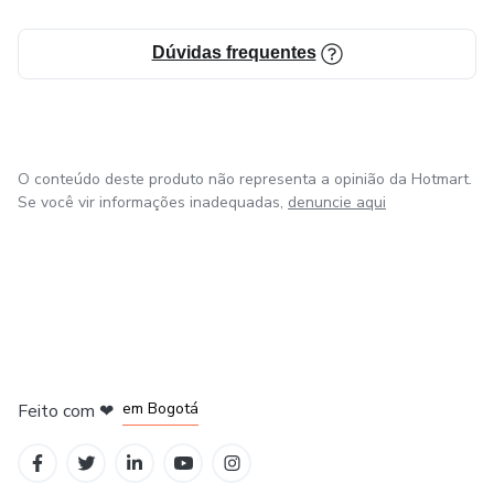
Dúvidas frequentes
O conteúdo deste produto não representa a opinião da Hotmart.
Se você vir informações inadequadas,
denuncie aqui
em Amsterdam
em Madrid
em Bogotá
Feito com
❤
em Belo Horizonte
na Cidade do México