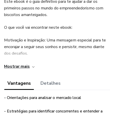
Este ebook é o guia definitivo para te ajudar a dar os
primeiros passos no mundo do empreendedorismo com
biscoitos amanteigados.
O que você vai encontrar neste ebook:
Motivação e Inspiração: Uma mensagem especial para te
encorajar a seguir seus sonhos e persistir, mesmo diante
dos desafios.
Pesquisa de Mercado: Saiba como analisar o mercado local,
Mostrar mais
identificar concorrentes e entender a demanda dos
consumidores.
Vantagens
Detalhes
Receitas Deliciosas: As maiores quatro receitas exclusivas
- Orientações para analisar o mercado local
de biscoitos amanteigados, incluindo biscoitos clássicos, de
limão e com gotas de chocolate.
- Estratégias para identificar concorrentes e entender a