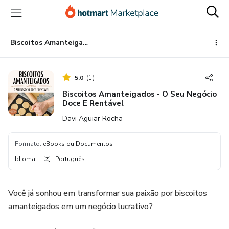
Ir
Ir
Ir
para
para
para
o
o
o
conteúdo
pagamento
rodapé
Biscoitos Amanteigados - O Seu Negócio Doce E Rentável
principal
5.0
(
1
)
Biscoitos Amanteigados - O Seu Negócio
Doce E Rentável
Davi Aguiar Rocha
Formato
:
eBooks ou Documentos
Idioma
:
Português
Você já sonhou em transformar sua paixão por biscoitos
amanteigados em um negócio lucrativo?