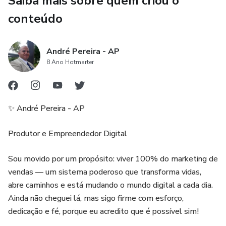
Saiba mais sobre quem criou o
conteúdo
✔️ A diferença entre ser investidor e ser um trader de
criptomoedas
André Pereira - AP
✔️ Como proteger seus bitcoins contra golpes e fraudes
8 Ano Hotmarter
✔️ Maneiras alternativas de ganhar dinheiro com Bitcoin
sem investir do próprio bolso
✨ André Pereira - AP
✔️ O passo a passo para montar sua carteira e começar
Produtor e Empreendedor Digital
hoje mesmo!
Sou movido por um propósito: viver 100% do marketing de
Este não é mais um conteúdo raso que você encontra em
vendas — um sistema poderoso que transforma vidas,
blogs ou vídeos soltos por aí.
abre caminhos e está mudando o mundo digital a cada dia.
Ainda não cheguei lá, mas sigo firme com esforço,
É um guia completo, direto ao ponto, feito para
dedicação e fé, porque eu acredito que é possível sim!
transformar curiosos em protagonistas do mundo cripto.