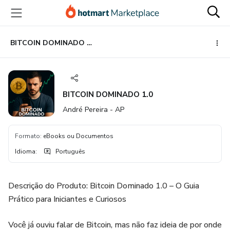
Ir
Ir
Ir
para
para
para
o
o
o
conteúdo
pagamento
rodapé
BITCOIN DOMINADO 1.0
principal
BITCOIN DOMINADO 1.0
André Pereira - AP
Formato
:
eBooks ou Documentos
Idioma
:
Português
Descrição do Produto: Bitcoin Dominado 1.0 – O Guia
Prático para Iniciantes e Curiosos
Você já ouviu falar de Bitcoin, mas não faz ideia de por onde