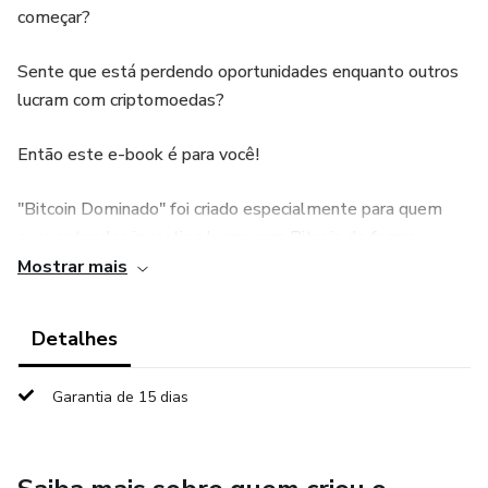
começar?
Sente que está perdendo oportunidades enquanto outros
lucram com criptomoedas?
Então este e-book é para você!
"Bitcoin Dominado" foi criado especialmente para quem
quer entender, investir e lucrar com Bitcoin de forma
simples, segura e acessível — mesmo que você nunca
Mostrar mais
tenha comprado nada online antes.
Detalhes
Ao longo das páginas, você vai descobrir:
Garantia de 15 dias
✔️ O que é o Bitcoin e como ele funciona de verdade
✔️ As principais estratégias para comprar, vender e
armazenar com segurança