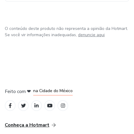
O conteúdo deste produto não representa a opinião da Hotmart.
Se você vir informações inadequadas,
denuncie aqui
em Bogotá
em Amsterdam
em Madrid
na Cidade do México
Feito com
❤
em Belo Horizonte
Conheça a Hotmart