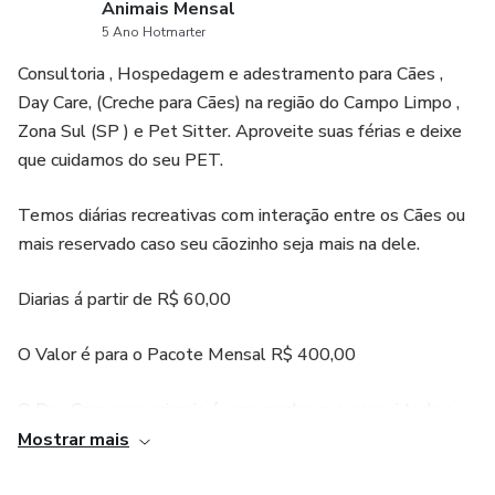
Animais Mensal
5 Ano Hotmarter
● Capítulo 8: Aceitar e usar o Bitcoin na sua empresa
Consultoria , Hospedagem e adestramento para Cães ,
● Capítulo 9: Proteja-se contra fraude e roubo
Day Care, (Creche para Cães) na região do Campo Limpo ,
Zona Sul (SP ) e Pet Sitter. Aproveite suas férias e deixe
● Capítulo 10: O futuro da criptomoeda
que cuidamos do seu PET.
Temos diárias recreativas com interação entre os Cães ou
mais reservado caso seu cãozinho seja mais na dele.
Diarias á partir de R$ 60,00
O Valor é para o Pacote Mensal R$ 400,00
O Day Care para animais é uma creche que possui toda a
infraestrutura necessária para o bichinho se divertir e
Mostrar mais
interagir com outros animais, assim como opções de