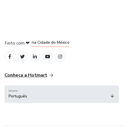
em Bogotá
em Amsterdam
em Madrid
na Cidade do México
Feito com
❤
em Belo Horizonte
Conheça a Hotmart
Idioma
Português