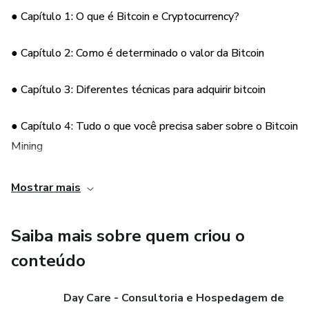
bitcoin, como minerá-lo, como negociar ou investir, e muito
● Capítulo 1: O que é Bitcoin e Cryptocurrency?
mais!
● Capítulo 2: Como é determinado o valor da Bitcoin
● Capítulo 3: Diferentes técnicas para adquirir bitcoin
● Capítulo 4: Tudo o que você precisa saber sobre o Bitcoin
Mining
● Capítulo 5: Armazenando seu Bitcoin e outras
Mostrar mais
criptomoedas com segurança
Saiba mais sobre quem criou o
● Capítulo 6: Negociando e vendendo seu Bitcoin por lucro
conteúdo
● Capítulo7: Usando o Bitcoin como estratégia de
investimento
Day Care - Consultoria e Hospedagem de