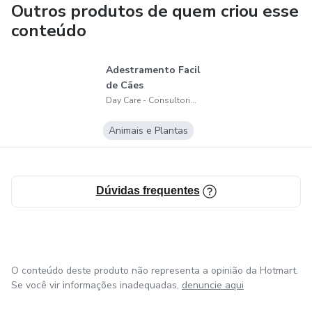
brinquedos e ambientes onde ele possa ficar sozinho se for
Outros produtos de quem criou esse
melhor.
conteúdo
Pet sitting é o ato de cuidar temporariamente do animal
Adestramento Facil
de estimação de outra pessoa por um determinado
de Cães
período de tempo. Geralmente ocorre na casa do
Day Care - Consultoria e Hospedagem de Animais Mensal
proprietário do animal de estimação, mas também pode
ocorrer na casa do fornecedor ou em um local de negócios
Animais e Plantas
ou organização de animais de estimação.
Dúvidas frequentes
O conteúdo deste produto não representa a opinião da Hotmart.
Se você vir informações inadequadas,
denuncie aqui