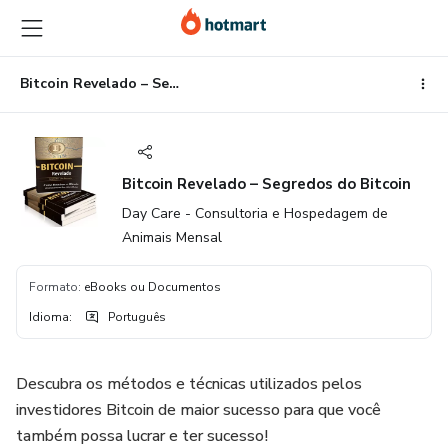
Ir
Ir
Ir
para
para
para
o
o
o
conteúdo
pagamento
rodapé
Bitcoin Revelado – Segredos do Bitcoin
principal
Bitcoin Revelado – Segredos do Bitcoin
Day Care - Consultoria e Hospedagem de
Animais Mensal
Formato
:
eBooks ou Documentos
Idioma
:
Português
Descubra os métodos e técnicas utilizados pelos
investidores Bitcoin de maior sucesso para que você
também possa lucrar e ter sucesso!