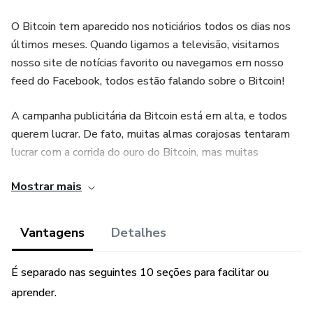
O Bitcoin tem aparecido nos noticiários todos os dias nos
últimos meses. Quando ligamos a televisão, visitamos
nosso site de notícias favorito ou navegamos em nosso
feed do Facebook, todos estão falando sobre o Bitcoin!
A campanha publicitária da Bitcoin está em alta, e todos
querem lucrar. De fato, muitas almas corajosas tentaram
lucrar com a corrida do ouro do Bitcoin, mas muitas
falharam.
Mostrar mais
Este guia lhe dará o histórico sobre o Bitcoin, como ele
começou, quem o desenvolveu, por que foi desenvolvido
Vantagens
Detalhes
em primeiro lugar e por que ele é muito melhor do que
qualquer moeda nacional na Terra.
É separado nas seguintes 10 seções para facilitar ou
aprender.
Além disso, você aprenderá como adquirir seu primeiro