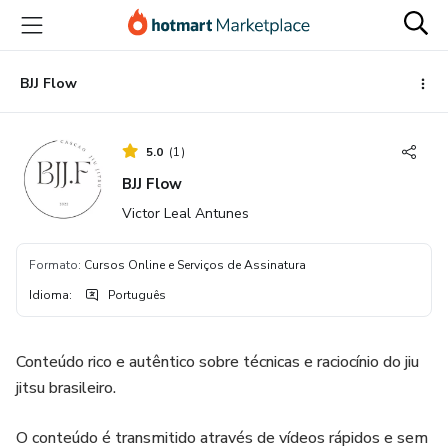
Ir
Ir
Ir
para
para
para
o
o
o
conteúdo
pagamento
rodapé
BJJ Flow
principal
5.0
(
1
)
BJJ Flow
Victor Leal Antunes
Formato
:
Cursos Online e Serviços de Assinatura
Idioma
:
Português
Conteúdo rico e autêntico sobre técnicas e raciocínio do jiu
jitsu brasileiro.
O conteúdo é transmitido através de vídeos rápidos e sem