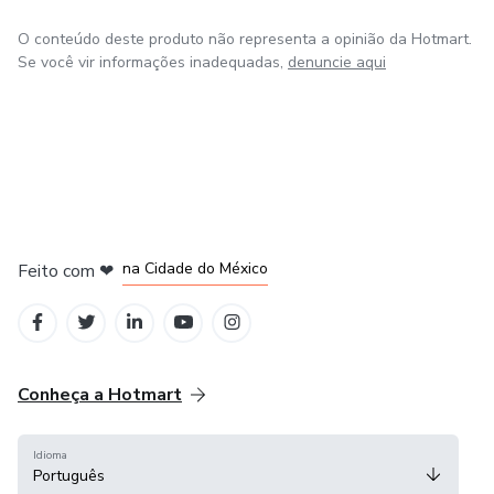
O conteúdo deste produto não representa a opinião da Hotmart.
Se você vir informações inadequadas,
denuncie aqui
em Bogotá
em Amsterdam
em Madrid
na Cidade do México
Feito com
❤
em Belo Horizonte
Conheça a Hotmart
Idioma
Português