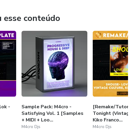
u esse conteúdo
lok -
Sample Pack: M4cro -
[Remake/Tutorial
Satisfying Vol. 1 [Samples
Tonight (Vintage 
+ MIDI + Loo...
Kiko Franco...
M4cro Djs
M4cro Djs