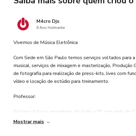
Saiba mais sobre quem criou o
M4cro Djs
6 Ano Hotmarter
Vivemos de Música Eletrônica
Com Sede em São Paulo temos serviços voltados para a M
musical, serviços de mixagem e masterização, Produção G
de fotografia para realização de press-kits, lives com f
vídeo e locação de estúdio para treinamento.
Professor:
Gustavo Galucci, engenheiro de áudio e DJ com mais de 1
como "Amor Vivaz", "One More Sign" e "Brasil" em parce
Mostrar mais
Mix Feed, Hub Records, Sony Music, Muzenga entre outr
maiores Clubs e Festivais de São Paulo como Kaballah, 