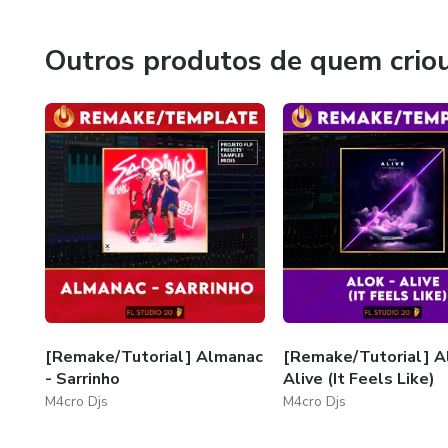
Outros produtos de quem crio
[Remake/Tutorial] Almanac
[Remake/Tutorial] A
- Sarrinho
Alive (It Feels Like)
M4cro Djs
M4cro Djs