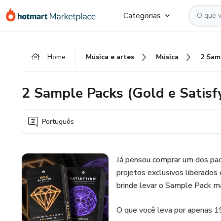
Ir
Ir
Ir
Categorias
para
para
para
o
o
o
conteúdo
pagamento
rodapé
Home
Música e artes
Música
principal
2 Sample Packs (Gold e Satisf
Português
Já pensou comprar um dos pac
projetos exclusivos liberados
brinde levar o Sample Pack m
O que você leva por apenas 