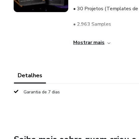
• 30 Projetos (Templates de
• 2.963 Samples
• 2.667 MIDIS (melodias pra s
Mostrar mais
• 650 Loops (drums, leads, syn
• 60 Presets (serum, sylenth,
Detalhes
Na compra do Sample Pack - G
Garantia de 7 dias
M4cro. Oferta por tempo limi