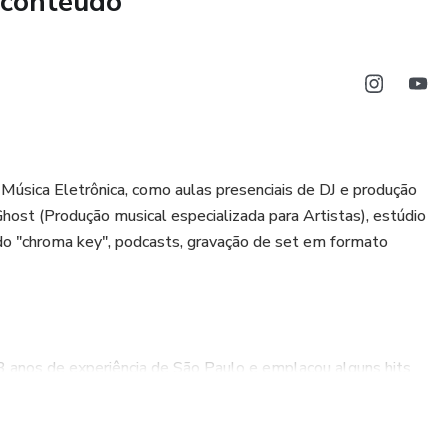
 conteúdo
úsica Eletrônica, como aulas presenciais de DJ e produção
host (Produção musical especializada para Artistas), estúdio
undo "chroma key", podcasts, gravação de set em formato
3 anos de experiência de São Paulo e emplacou alguns hits
ria com Gustavo Mota e Zuffo nas maiores gravadoras como
as, o mesmo passou marcando presença nos palcos dos
Mundo Psicodélico, Michael Deep e Só Track Boa.