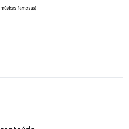
 músicas famosas)
e inspirar)
ths, piano, arpejos)​
 diva e GMS)
old by M4cro, você ganha o Sample Pack - Satisfying by
tado.