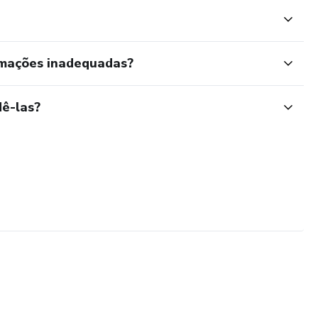
rmações inadequadas?
ê-las?