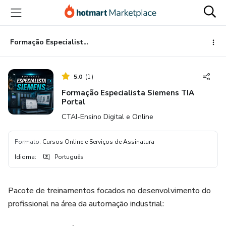
Ir
Ir
Ir
para
para
para
o
o
o
conteúdo
pagamento
rodapé
Formação Especialista Siemens TIA Portal
principal
5.0
(
1
)
Formação Especialista Siemens TIA
Portal
CTAI-Ensino Digital e Online
Formato
:
Cursos Online e Serviços de Assinatura
Idioma
:
Português
Pacote de treinamentos focados no desenvolvimento do
profissional na área da automação industrial: