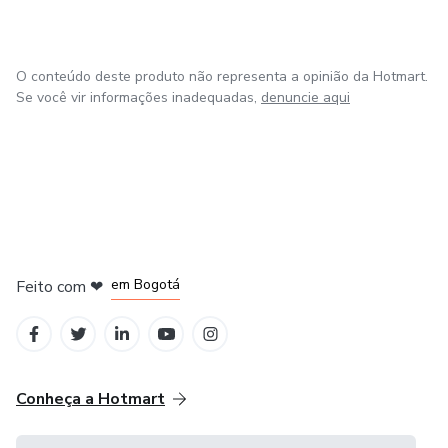
O conteúdo deste produto não representa a opinião da Hotmart.
Se você vir informações inadequadas,
denuncie aqui
em Amsterdam
em Madrid
em Bogotá
Feito com
❤
em Belo Horizonte
na Cidade do México
Conheça a Hotmart