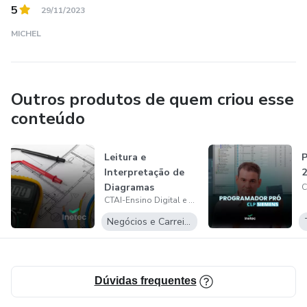
5
29/11/2023
MICHEL
Outros produtos de quem criou esse
conteúdo
Leitura e
P
Interpretação de
2
Diagramas
CTAI-Ensino Digital e Online
Eletricos (LIDE)
Negócios e Carreira
Dúvidas frequentes