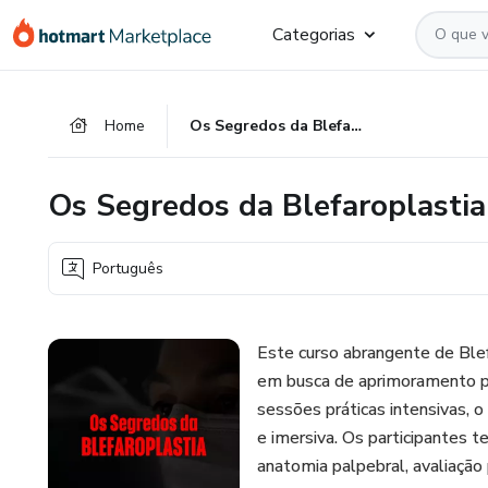
Ir
Ir
Ir
Categorias
para
para
para
o
o
o
conteúdo
pagamento
rodapé
Home
Os Segredos da Blefaroplastia
principal
Os Segredos da Blefaroplastia
Português
Este curso abrangente de Blef
em busca de aprimoramento pr
sessões práticas intensivas, 
e imersiva. Os participantes t
anatomia palpebral, avaliação 