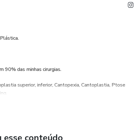
Plástica.
em 90% das minhas cirurgias.
plastia superior, inferior, Cantopexia, Cantoplastia, Ptose
ing.
sencial.
u esse conteúdo