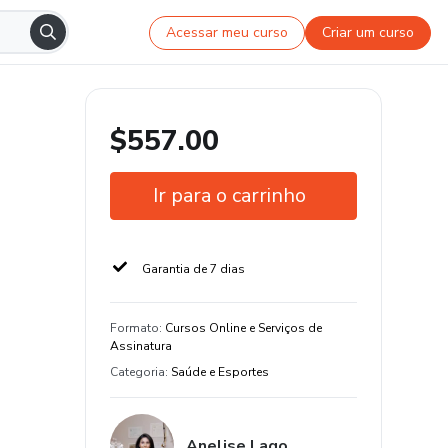
Acessar meu curso
Criar um curso
$557.00
Ir para o carrinho
Garantia de 7 dias
Formato
:
Cursos Online e Serviços de
Assinatura
Categoria
:
Saúde e Esportes
Anelise Lago