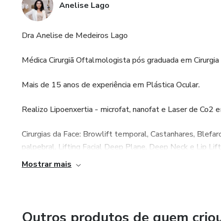
Anelise Lago
Dra Anelise de Medeiros Lago
Médica Cirurgiã Oftalmologista pós graduada em Cirurgia 
Mais de 15 anos de experiência em Plástica Ocular.
Realizo Lipoenxertia - microfat, nanofat e Laser de Co2 
Cirurgias da Face: Browlift temporal, Castanhares, Blefaro
palpebral, Lifting Facial Deep Plane, Deep Neck e Lip Lift
Mostrar mais
Mentora do Blefaroflix - cursos para médicos online e pre
Instagram @blefaroflix e @cardiovisionesteio
Outros produtos de quem crio