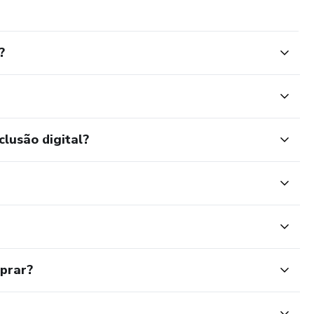
?
clusão digital?
mprar?