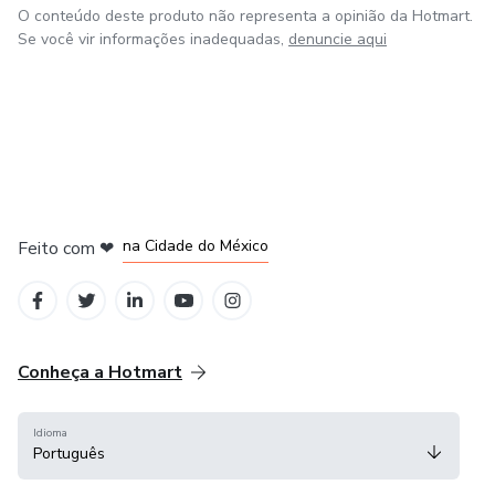
O conteúdo deste produto não representa a opinião da Hotmart.
Se você vir informações inadequadas,
denuncie aqui
em Bogotá
em Amsterdam
em Madrid
na Cidade do México
Feito com
❤
em Belo Horizonte
Conheça a Hotmart
Idioma
Português