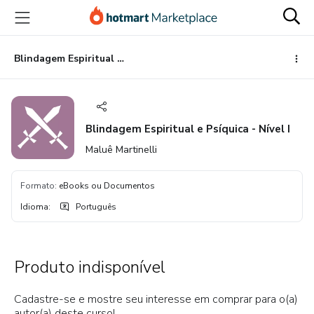
Ir
Ir
Ir
para
para
para
o
o
o
conteúdo
pagamento
rodapé
Blindagem Espiritual e Psíquica - Nível I
principal
Blindagem Espiritual e Psíquica - Nível I
Maluê Martinelli
Formato
:
eBooks ou Documentos
Idioma
:
Português
Produto indisponível
Cadastre-se e mostre seu interesse em comprar para o(a)
autor(a) deste curso!