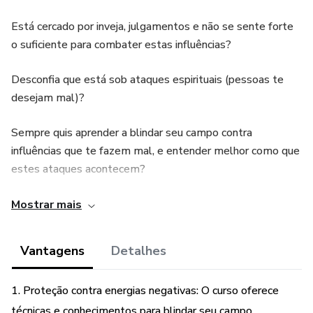
Está cercado por inveja, julgamentos e não se sente forte
o suficiente para combater estas influências?
Desconfia que está sob ataques espirituais (pessoas te
desejam mal)?
Sempre quis aprender a blindar seu campo contra
influências que te fazem mal, e entender melhor como que
estes ataques acontecem?
***Curso online com data definida com e-book apostila.
Mostrar mais
ATENÇÃO! Antes de adquirir esteja no grupo do
Vantagens
Detalhes
whatsapp para maiores informações, acesse o link na Bio
do Instagram: @maluemartinelli.xamanismo ou
1. Proteção contra energias negativas: O curso oferece
@cinthiamalaga e confira a data do próximo curso!
técnicas e conhecimentos para blindar seu campo