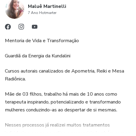
do assunto e te ajudará a identificar quando estiver sendo
Maluê Martinelli
alvo de influências negativas.
7 Ano Hotmarter
4. Acesso online e flexibilidade: O curso é realizado de
forma online, o que permite que você participe de qualquer
Mentoria de Vida e Transformação
lugar e no seu próprio ritmo. Além disso, o material do
curso é disponibilizado em formato de e-book apostila, o
Guardiã da Energia da Kundalini
que te dá a flexibilidade de estudar e revisar o conteúdo
quando quiser.
Cursos autorais canalizados de Apometria, Reiki e Mesa
Radiônica.
Mãe de 03 filhos, trabalho há mais de 10 anos como
terapeuta inspirando, potencializando e transformando
mulheres conduzindo-as ao despertar de si mesmas.
Nesses processos já realizei muitos tratamentos
individuais e em grupo online e presenciais também com as