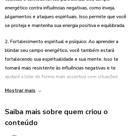
energético contra influências negativas, como inveja,
julgamentos e ataques espirituais. Isso permite que você
se proteja e mantenha sua energia positiva e equilibrada.
2. Fortalecimento espiritual e psíquico: Ao aprender a
blindar seu campo energético, você também estará
fortalecendo sua espiritualidade e sua mente. Isso te
tornará mais resistente às influências negativas e te
ajudará a lidar de forma mais assertiva com situações
desafiadoras.
Mostrar mais
3. Compreensão dos ataques espirituais: O curso não
Saiba mais sobre quem criou o
apenas ensina técnicas de blindagem, mas também
oferece conhecimentos sobre como os ataques espirituais
conteúdo
acontecem. Isso te dará uma compreensão mais profunda