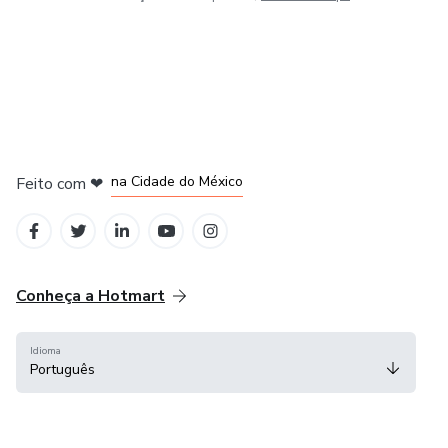
em Bogotá
em Amsterdam
em Madrid
na Cidade do México
Feito com
❤
em Belo Horizonte
Conheça a Hotmart
Idioma
Português