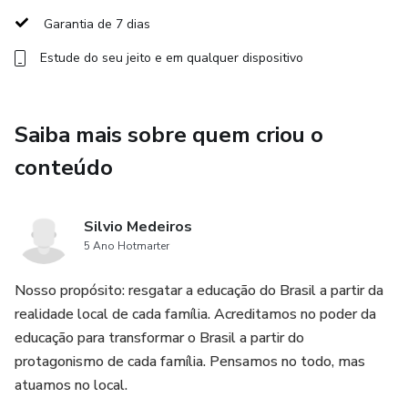
etc. Ou seja: um passado de vergonhas.
Garantia de 7 dias
Estude do seu jeito e em qualquer dispositivo
A pergunta que se faz e que nós procuramos responder
neste curso é: será que é isso mesmo? O que de verdade,
de ideologia ou de simples invencionismo existe nessas
Saiba mais sobre quem criou o
narrativas?
conteúdo
Muito mais do que um curso, a História do Brasil para Pais
e Filhos é uma jornada educacional que tem esse
Silvio Medeiros
propósito: investigar com realismo, a partir das fontes
5 Ano Hotmarter
primárias, os acontecimentos e as pessoas "de carne e
osso" que escreveram a nossa história, e apresentá-la de
Nosso propósito: resgatar a educação do Brasil a partir da
uma maneira fácil e agradável para pais e filhos. Sem
realidade local de cada família. Acreditamos no poder da
esconder as páginas tristes da nossa história, mas também
educação para transformar o Brasil a partir do
reconhecendo o que temos de belo.
protagonismo de cada família. Pensamos no todo, mas
atuamos no local.
✅ 40 aulas