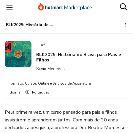
Ir
Ir
Ir
para
para
para
o
o
o
conteúdo
pagamento
rodapé
BLK2025: História do Brasil para Pais e Filhos
principal
BLK2025: História do Brasil para Pais e
Filhos
Silvio Medeiros
Formato
:
Cursos Online e Serviços de Assinatura
Idioma
:
Português
Pela primeira vez, um curso pensado para pais e filhos
assistirem e aprenderem juntos. Com mais de 30 anos
dedicados à pesquisa, a professora Dra. Beatriz Momesso