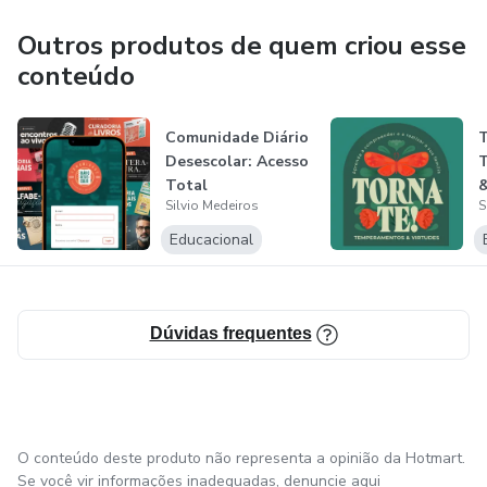
✅ 12 módulos
Outros produtos de quem criou esse
conteúdo
✅ 3 apostilas ilustradas com mais de 500 páginas em
PDF
Comunidade Diário
T
Desescolar: Acesso
✅ + de 10 horas de conteúdo
Total
&
Silvio Medeiros
S
✅ Aulas dinâmicas com + de 850 slides
Educacional
✅ Resumo escrito de cada aula em PDF
Dúvidas frequentes
✅ Quiz para dinâmica de avaliação ao fim de cada aula
✅ bônus 1: aula ao vivo “História da Maçonaria no Brasil”
✅ bônus 2: aula ao vivo “Joaquim Nabuco, o estadista do
O conteúdo deste produto não representa a opinião da Hotmart.
Império”
Se você vir informações inadequadas,
denuncie aqui