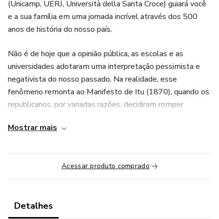
(Unicamp, UERJ, Università della Santa Croce) guiará você
e a sua família em uma jornada incrível através dos 500
anos de história do nosso país.
Não é de hoje que a opinião pública, as escolas e as
universidades adotaram uma interpretação pessimista e
negativista do nosso passado. Na realidade, esse
fenômeno remonta ao Manifesto de Itu (1870), quando os
republicanos, por variadas razões, decidiram romper
radicalmente com a percepção histórica que valorizava a
Mostrar mais
identidade das nossas raízes culturais.
De lá para cá tornou-se lugar comum afirmar que os
Acessar produto comprado
portugueses chegaram ao Brasil para roubar nosso ouro e
nossa madeira, que os jesuítas vieram para impor sua
religião, que Dom João VI veio para cá porque resolveu
fugir de Napoleão, que a independência foi uma farsa, que
Detalhes
éramos apenas uma “colônia de bananas” de exploração