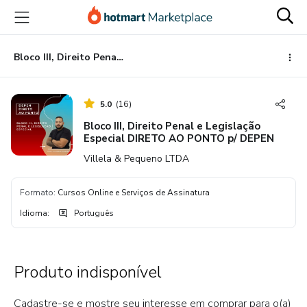
Ir
Ir
Ir
para
para
para
o
o
o
conteúdo
pagamento
rodapé
Bloco III, Direito Penal e Legislação Especial DIRETO AO PONTO p/ DEPEN
principal
5.0
(
16
)
Bloco III, Direito Penal e Legislação
Especial DIRETO AO PONTO p/ DEPEN
Villela & Pequeno LTDA
Formato
:
Cursos Online e Serviços de Assinatura
Idioma
:
Português
Produto indisponível
Cadastre-se e mostre seu interesse em comprar para o(a)