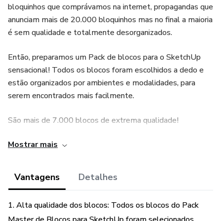
bloquinhos que comprávamos na internet, propagandas que
anunciam mais de 20.000 bloquinhos mas no final a maioria
é sem qualidade e totalmente desorganizados.
Então, preparamos um Pack de blocos para o SketchUp
sensacional! Todos os blocos foram escolhidos a dedo e
estão organizados por ambientes e modalidades, para
serem encontrados mais facilmente.
São mais de 7.000 blocos de extrema qualidade!
Mostrar mais
O pack será dividido em duas partes, com os links de
acesso ao drive dentro de um arquivo em PDF.
Vantagens
Detalhes
1. Alta qualidade dos blocos: Todos os blocos do Pack
Master de Blocos para SketchUp foram selecionados