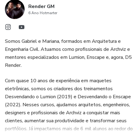
Seja para projetos de arquitetura, design de interiores,
Render GM
paisagismo ou qualquer outra área, o pacote conta com
6 Ano Hotmarter
uma diversidade de blocos que atendem às necessidades
de diferentes projetos.
Somos Gabriel e Mariana, formados em Arquitetura e
4. Facilidade de acesso: O pack é disponibilizado em duas
Engenharia Civil. Atuamos como profissionais de Archviz e
partes, com os links de acesso ao drive dentro de um
mentores especializados em Lumion, Enscape e, agora, D5
arquivo em PDF. Isso facilita o download e a organização
Render.
dos blocos, permitindo que os usuários tenham acesso
rápido e prático aos recursos necessários para seus
Com quase 10 anos de experiência em maquetes
projetos no SketchUp.
eletrônicas, somos os criadores dos treinamentos
Desvendando o Lumion (2019) e Desvendando o Enscape
(2022). Nesses cursos, ajudamos arquitetos, engenheiros,
designers e profissionais de Archviz a conquistar mais
clientes, aumentar sua produtividade e transformar seus
portfólios. Já impactamos mais de 6 mil alunos ao redor do
mundo!