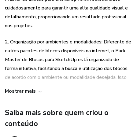
cuidadosamente para garantir uma alta qualidade visual e
detalhamento, proporcionando um resultado profissional
nos projetos.
2. Organização por ambientes e modalidades: Diferente de
outros pacotes de blocos disponíveis na internet, o Pack
Master de Blocos para SketchUp está organizado de
forma intuitiva, facilitando a busca e utilização dos blocos
de acordo com o ambiente ou modalidade desejada. Isso
economiza tempo e torna o processo de criação mais
Mostrar mais
eficiente.
Saiba mais sobre quem criou o
3. Variedade de blocos: Com mais de 7.000 blocos
disponíveis, o Pack Master de Blocos para SketchUp
conteúdo
oferece uma ampla variedade de opções para os usuários.