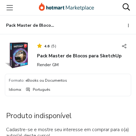
Ir
Ir
Ir
para
para
para
o
o
o
conteúdo
pagamento
rodapé
Pack Master de Blocos para SketchUp
principal
4.6
(
5
)
Pack Master de Blocos para SketchUp
Render GM
Formato
:
eBooks ou Documentos
Idioma
:
Português
Produto indisponível
Cadastre-se e mostre seu interesse em comprar para o(a)
autor(a) deste curso!