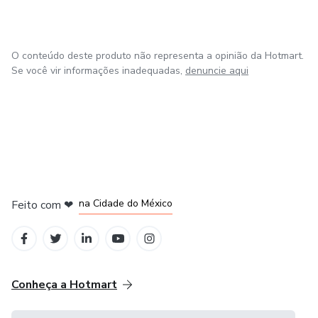
O conteúdo deste produto não representa a opinião da Hotmart.
Se você vir informações inadequadas,
denuncie aqui
em Bogotá
em Amsterdam
em Madrid
na Cidade do México
Feito com
❤
em Belo Horizonte
Conheça a Hotmart