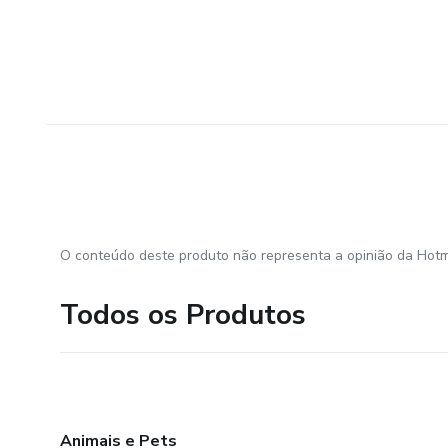
Hospede todos os seus projet
Subdomínios Gratuitos
Comece imediatamente.
Sem burocracia.
Sem custos adicionais.
O conteúdo deste produto não representa a opinião da Hotm
Domínios Próprios Ilimitados
Todos os Produtos
Já possui um domínio?
Sem problemas.
Conecte quantos desejar.
Animais e Pets