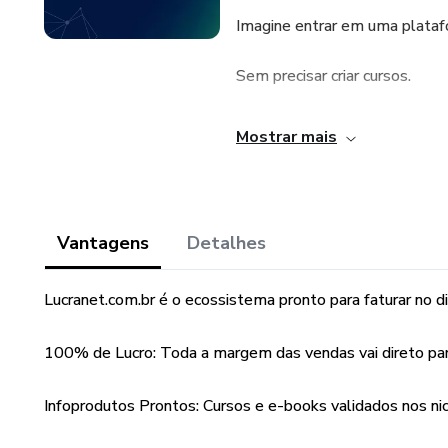
Imagine entrar em uma plataf
Sem precisar criar cursos.
Sem produzir e-books.
Mostrar mais
Sem desenvolver sites.
Sem contratar hospedagem.
Vantagens
Detalhes
Sem entender de programaçã
Lucranet.com.br é o ecossistema pronto para faturar no di
Sem investir milhares de reais
100% de Lucro: Toda a margem das vendas vai direto par
Na Lucranet, você encontra um
altamente lucrativo, mesmo 
Infoprodutos Prontos: Cursos e e-books validados nos nic