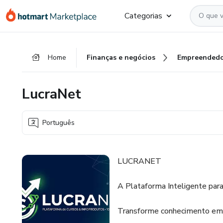
Ir
Ir
Ir
Categorias
para
para
para
o
o
o
conteúdo
pagamento
rodapé
Home
Finanças e negócios
Empreendedo
principal
LucraNet
Português
LUCRANET
A Plataforma Inteligente par
Transforme conhecimento em 