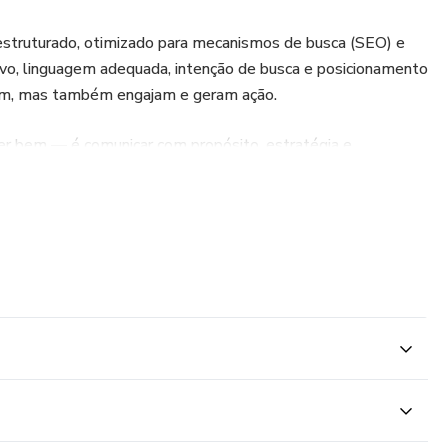
ndas.
struturado, otimizado para mecanismos de busca (SEO) e
alvo, linguagem adequada, intenção de busca e posicionamento
mam, mas também engajam e geram ação.
s é seu.
er bem — é comunicar com propósito, estratégia e
jamento, organização e visão de crescimento digital,
nça online e ampliarem suas oportunidades de negócio.
a estrutura profissional completa.
dezenas de serviços separados.