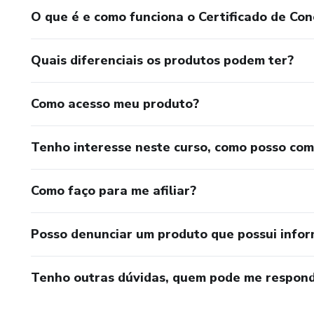
Landing Pages.
O que é e como funciona o Certificado de Con
Blogs.
Quais diferenciais os produtos podem ter?
Páginas de vendas.
Como acesso meu produto?
Portais.
Tenho interesse neste curso, como posso co
Lojas.
Sites institucionais.
Como faço para me afiliar?
Tudo em poucos cliques.
Posso denunciar um produto que possui info
Hospedagem Inclusa
Tenho outras dúvidas, quem pode me respond
Não pague mensalidades extr