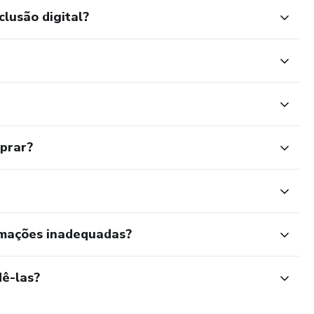
clusão digital?
mprar?
rmações inadequadas?
ê-las?
as.