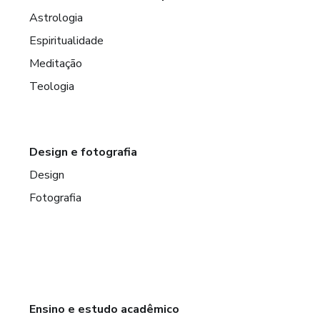
Astrologia
Espiritualidade
Meditação
Teologia
edor
Design e fotografia
 exclusivo.
Design
os os cursos e e-books disponíveis para revenda.
Fotografia
Ensino e estudo acadêmico