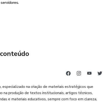
acesso a cursos.
servidores.
brica de negócios digitais.
nios grátis.
 passam meses criando produtos digitais, você já começa
ários.
produtos profissionais, prontos para vender.
 conteúdo
mentos, softwares, e-books e materiais digitais organizados
o mercado.
 especializado na criação de materiais estratégicos que
 na produção de textos institucionais, artigos técnicos,
endas e materiais educativos, sempre com foco em clareza,