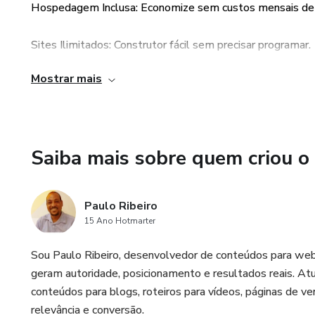
Aqui, você não compra apenas 
Hospedagem Inclusa: Economize sem custos mensais de 
Você adquire uma verdadeira fá
Sites Ilimitados: Construtor fácil sem precisar programar.
Você divulga e lucra.
Mostrar mais
Domínios Próprios: Conecte quantos quiser ou use subdomí
Enquanto milhares de pessoas
Checkout Próprio: Receba via Pix ou cartão sem intermedi
com um catálogo completo de 
Saiba mais sobre quem criou o
São dezenas de cursos, treina
nas áreas que mais crescem n
Paulo Ribeiro
Tudo pronto.
15 Ano Hotmarter
Tudo organizado.
Sou Paulo Ribeiro, desenvolvedor de conteúdos para web,
geram autoridade, posicionamento e resultados reais. Atuo
Tudo precificado.
conteúdos para blogs, roteiros para vídeos, páginas de v
relevância e conversão.