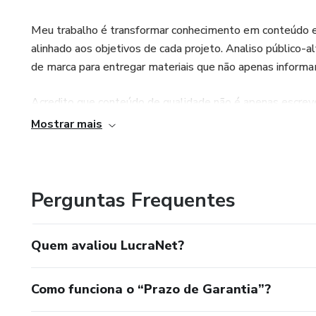
Tudo preparado para gerar ve
Meu trabalho é transformar conhecimento em conteúdo e
E o melhor...
alinhado aos objetivos de cada projeto. Analiso público-
de marca para entregar materiais que não apenas infor
100% do lucro das suas venda
Acredito que conteúdo de qualidade não é apenas escrev
Mas isso é apenas o começo...
consistência. Por isso, desenvolvo cada projeto com plane
Mostrar mais
ajudando marcas e profissionais a fortalecerem sua prese
A Lucranet também entrega su
Você não precisará contratar 
Perguntas Frequentes
Tudo já está incluído.
Quem avaliou LucraNet?
Sites Ilimitados
Crie quantos sites desejar.
Como funciona o “Prazo de Garantia”?