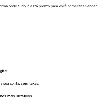
orma onde tudo já está pronto para você começar a vender.
o.
gital:
.
a sua conta, sem taxas.
 ecossistema completo para construir um negócio digital
começando do zero.
hos mais lucrativos.