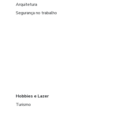
✔ Valor definido
Arquitetura
Segurança no trabalho
✔ Material pronto
✔ etc
Hobbies e Lazer
Turismo