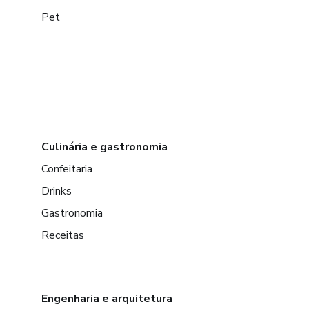
Sua marca.
Pet
Sua identidade.
Seu negócio.
Seu Link Exclusivo de Revend
Culinária e gastronomia
Cada usuário recebe um painel
Confeitaria
Dentro dele você encontra tod
Drinks
Gastronomia
Cada produto possui:
Receitas
✔ Página de vendas
✔ Descrição completa
Engenharia e arquitetura