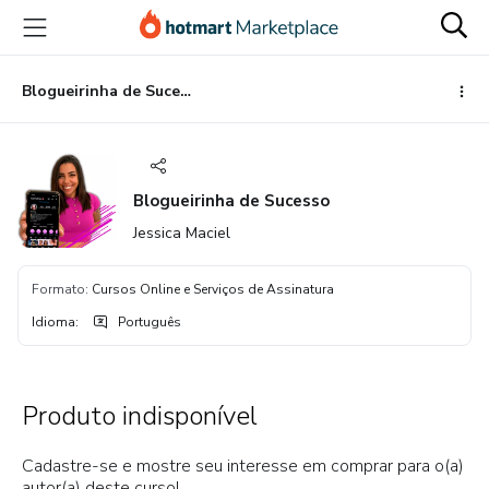
Ir
Ir
Ir
para
para
para
o
o
o
conteúdo
pagamento
rodapé
Blogueirinha de Sucesso
principal
Blogueirinha de Sucesso
Jessica Maciel
Formato
:
Cursos Online e Serviços de Assinatura
Idioma
:
Português
Produto indisponível
Cadastre-se e mostre seu interesse em comprar para o(a)
autor(a) deste curso!