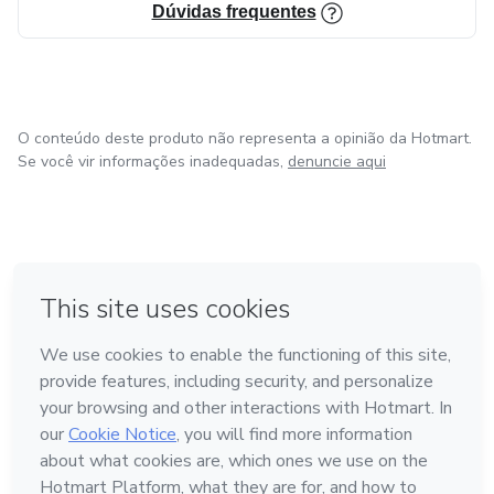
Dúvidas frequentes
O conteúdo deste produto não representa a opinião da Hotmart.
Se você vir informações inadequadas,
denuncie aqui
em Bogotá
em Amsterdam
em Madrid
na Cidade do México
Feito com
❤
em Belo Horizonte