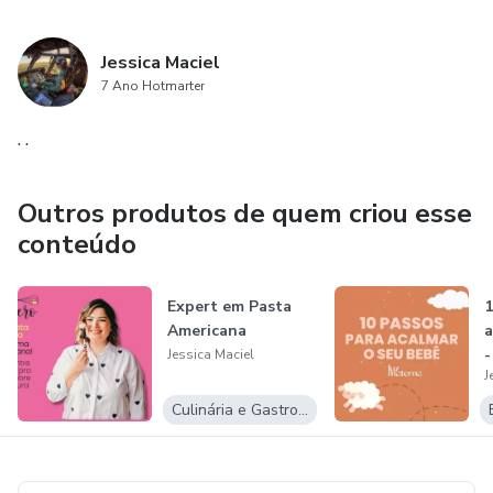
Jessica Maciel
7 Ano Hotmarter
. .
Outros produtos de quem criou esse
conteúdo
Expert em Pasta
1
Americana
a
-
Jessica Maciel
J
Culinária e Gastronomia