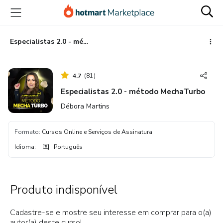
Ir
Ir
Ir
para
para
para
o
o
o
conteúdo
pagamento
rodapé
Especialistas 2.0 - método MechaTurbo
principal
4.7
(
81
)
Especialistas 2.0 - método MechaTurbo
Débora Martins
Formato
:
Cursos Online e Serviços de Assinatura
Idioma
:
Português
Produto indisponível
Cadastre-se e mostre seu interesse em comprar para o(a)
autor(a) deste curso!