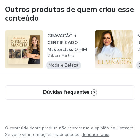
Outros produtos de quem criou esse
conteúdo
GRAVAÇÃO +
M
CERTIFICADO |
I
Masterclass O FIM
D
Débora Martins
DA MANCHA
Moda e Beleza
Dúvidas frequentes
O conteúdo deste produto não representa a opinião da Hotmart.
Se você vir informações inadequadas,
denuncie aqui