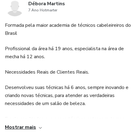
Débora Martins
7 Ano Hotmarter
Formada pela maior academia de técnicos cabeleireiros do
Brasil
Profissional da área há 19 anos, especialista na área de
mecha há 12 anos.
Necessidades Reais de Clientes Reais.
Desenvolveu suas técnicas há 6 anos, sempre inovando e
criando novas técnicas, para atender as verdadeiras
necessidades de um salão de beleza.
E pelo resultados que essas técnicas entregam, temos
profissionais reconhecidos em sua cidade e seu nome em
Mostrar mais
destaque, em termos de execução de raiz e correção de