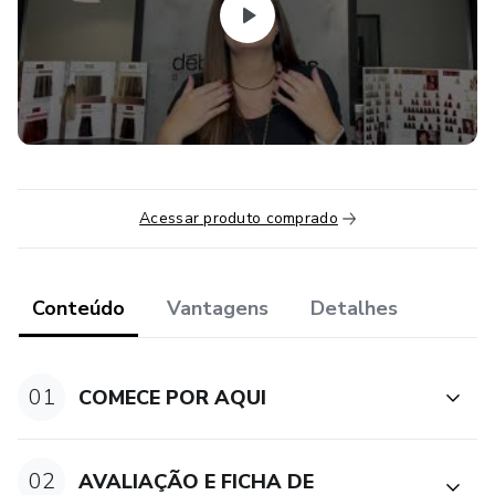
✔Correções de cor
Dentro dos módulos do curso especialista 2.0 você ainda
irá encontrar:
✔ Aulas que te ensinam como fazer uma finalização
perfeita.
Acessar produto comprado
✔ E-book com as principais misturas de cor que utilizo no
meu salão.
Conteúdo
Vantagens
Detalhes
✔Aula de edição de vídeos
✔Aula de adição de fotos
01
COMECE POR AQUI
✔Módulo de tráfego orgânico e pago.
02
AVALIAÇÃO E FICHA DE