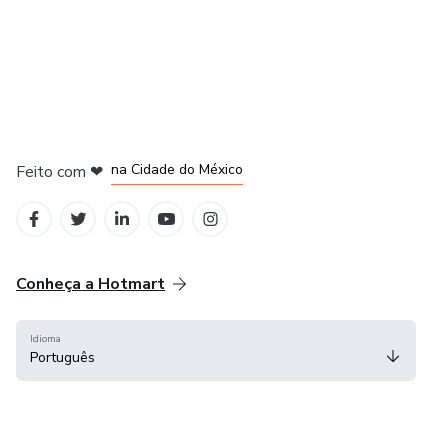
em Bogotá
em Amsterdam
em Madrid
na Cidade do México
Feito com
❤
em Belo Horizonte
Conheça a Hotmart
Idioma
Português