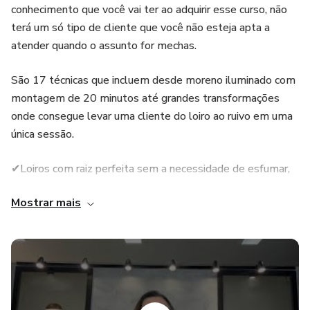
conhecimento que você vai ter ao adquirir esse curso, não
terá um só tipo de cliente que você não esteja apta a
atender quando o assunto for mechas.
São 17 técnicas que incluem desde moreno iluminado com
montagem de 20 minutos até grandes transformações
onde consegue levar uma cliente do loiro ao ruivo em uma
única sessão.
✔Loiros com raiz perfeita sem a necessidade de esfumar,
repassar e nem tonalizar.
Mostrar mais
✔Mechas sem coloração.
✔Mechas com coloração
✔Assumir os brancos