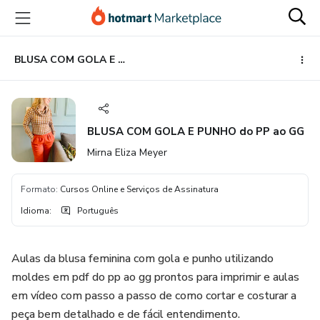
Ir
Ir
Ir
para
para
para
o
o
o
conteúdo
pagamento
rodapé
BLUSA COM GOLA E PUNHO do PP ao GG
principal
BLUSA COM GOLA E PUNHO do PP ao GG
Mirna Eliza Meyer
Formato
:
Cursos Online e Serviços de Assinatura
Idioma
:
Português
Aulas da blusa feminina com gola e punho utilizando
moldes em pdf do pp ao gg prontos para imprimir e aulas
em vídeo com passo a passo de como cortar e costurar a
peça bem detalhado e de fácil entendimento.