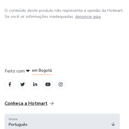
O conteúdo deste produto não representa a opinião da Hotmart.
Se você vir informações inadequadas,
denuncie aqui
em Amsterdam
em Madrid
em Bogotá
Feito com
❤
em Belo Horizonte
na Cidade do México
Conheça a Hotmart
Idioma
Português