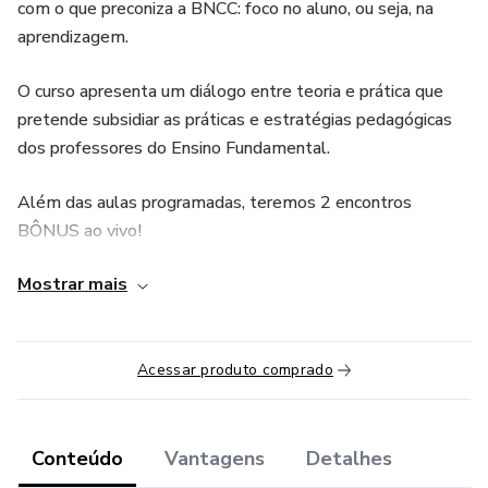
com o que preconiza a BNCC: foco no aluno, ou seja, na
aprendizagem.
O curso apresenta um diálogo entre teoria e prática que
pretende subsidiar as práticas e estratégias pedagógicas
dos professores do Ensino Fundamental.
Além das aulas programadas, teremos 2 encontros
BÔNUS ao vivo!
Mostrar mais
Você vai participar também de um grupo exclusivo no
whatsapp para mentorias ao longo do curso!
Serão 3 módulos sempre com atividades práticas!
Acessar produto comprado
Módulo I - A BNCC
Conteúdo
Vantagens
Detalhes
1.Estrutura metodológica para assegurar os direitos de