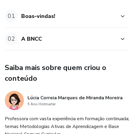
aprendizagem e desenvolvimento do aluno;
01
Boas-vindas!
2.A organização do conhecimento na prática.
Módulo II - As Metodologias Ativas de Aprendizagem
02
A BNCC
1.A sala de aula inovadora;
2.Metodologias Ativas e modelos híbridos.
Saiba mais sobre quem criou o
conteúdo
Módulo III - Aprendizado ativo - estratégias
Lúcia Correia Marques de Miranda Moreira
5 Ano Hotmarter
Professora com vasta experiência em formação continuada;
temas Metodologias Ativas de Aprendizagem e Base