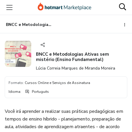
Ir
Ir
Ir
para
para
para
o
o
o
conteúdo
pagamento
rodapé
BNCC e Metodologias Ativas sem mistério (Ensino Fundamental)
principal
BNCC e Metodologias Ativas sem
mistério (Ensino Fundamental)
Lúcia Correia Marques de Miranda Moreira
Formato
:
Cursos Online e Serviços de Assinatura
Idioma
:
Português
Você irá aprender a realizar suas práticas pedagógicas em
tempos de ensino híbrido - planejamento, preparação de
aula, atividades de aprendizagem atraentes - de acordo