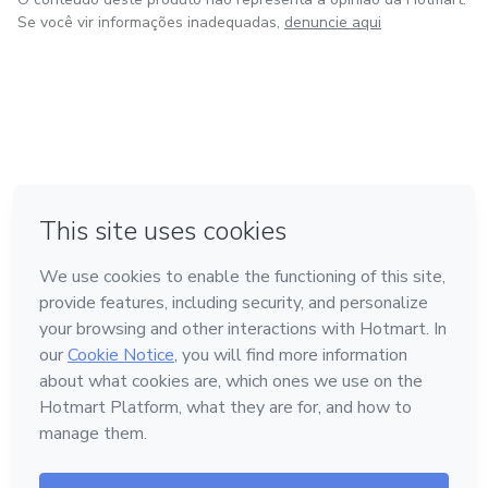
Se você vir informações inadequadas,
denuncie aqui
em Bogotá
em Amsterdam
em Madrid
na Cidade do México
Feito com
❤
em Belo Horizonte
Conheça a Hotmart
Idioma
Português