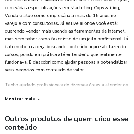
Olá meu nome é Daniela de Orem, sou Estratgsital Digital,
com várias especializações em Marketing, Copywriting,
Vendo e atuo como empresária a mais de 15 anos no
varejo e com consultorias. Já estive aí onde você está:
querendo vender mais usando as ferramentas da internet,
mas sem saber como fazer isso de um jeito profissional. Já
bati muito a cabeça buscando conteúdo aqui e ali, fazendo
cursos, pondo em prática até entender o que realmente
funcionava. E descobri como ajudar pessoas a potencializar
seus negócios com conteúdo de valor.
Tenho ajudado profissionais de diversas áreas a atender os
clientes certos, aumentar o faturamento e a autoridade
Mostrar mais
nas redes sociais com o diferencial que pouco se vê por aí :
suporte integral. Sim, é importante você ter não só um
produtor de conteúdo, mas alguém que te oriente também
Outros produtos de quem criou esse
sobre estratégia, sobre novas possibilidades, sobre
conteúdo
branding e humanização.