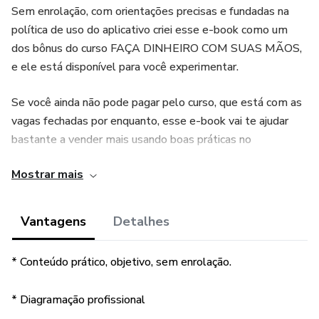
Sem enrolação, com orientações precisas e fundadas na
política de uso do aplicativo criei esse e-book como um
dos bônus do curso FAÇA DINHEIRO COM SUAS MÃOS,
e ele está disponível para você experimentar.
Se você ainda não pode pagar pelo curso, que está com as
vagas fechadas por enquanto, esse e-book vai te ajudar
bastante a vender mais usando boas práticas no
Whatsapp.
Mostrar mais
Você vai entender porque o Whatsapp, e sobretudo a
versão Business é tão importante; vai aprender a
Vantagens
Detalhes
desmistificar o uso de listas de transmissão e grupos de
engajamento.
* Conteúdo prático, objetivo, sem enrolação.
Vai usar as 10 práticas que podem ser feitas para
* Diagramação profissional
aumentar suas vendas, e vai excluir da sua vida as 10