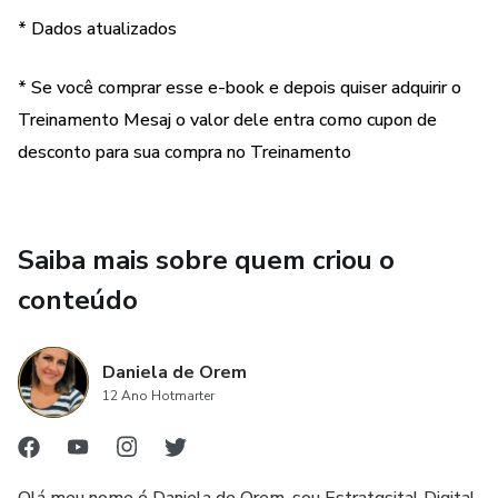
práticas que derrubam suas vendas e fazem você ficar cada
* Dados atualizados
dia mais frustrado.
* Se você comprar esse e-book e depois quiser adquirir o
Ao seguir essas orientações você vai notar a diferença na
comunicação e resposta das suas mensagens.
Treinamento Mesaj o valor dele entra como cupon de
desconto para sua compra no Treinamento
Esse produto por si só não garante o sucesso das suas
vendas.
Saiba mais sobre quem criou o
conteúdo
Daniela de Orem
12 Ano Hotmarter