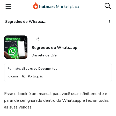
Ir
Ir
Ir
para
para
para
o
o
o
conteúdo
pagamento
rodapé
Segredos do Whatsapp
principal
Segredos do Whatsapp
Daniela de Orem
Formato
:
eBooks ou Documentos
Idioma
:
Português
Esse e-book é um manual para você usar infinitamente e
parar de ser ignorado dentro do Whatsapp e fechar todas
as suas vendas.