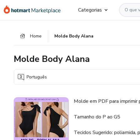
Ir
Ir
Ir
Categorias
para
para
para
o
o
o
conteúdo
pagamento
rodapé
Home
Molde Body Alana
principal
Molde Body Alana
Português
Molde em PDF para imprimir p
Tamanho do P ao G5
Tecidos Sugerido: poliamida, po