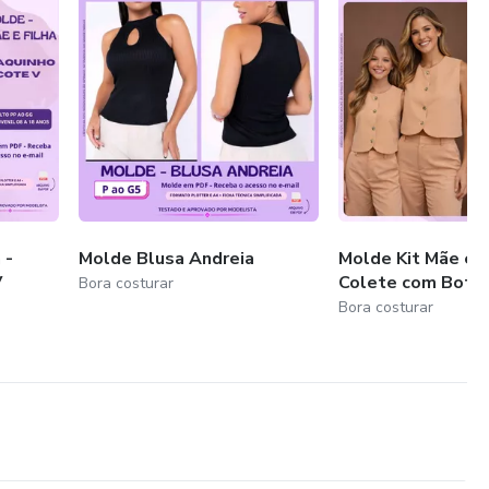
 -
Molde Blusa Andreia
Molde Kit Mãe e F
V
Colete com Botõ
Bora costurar
Bora costurar