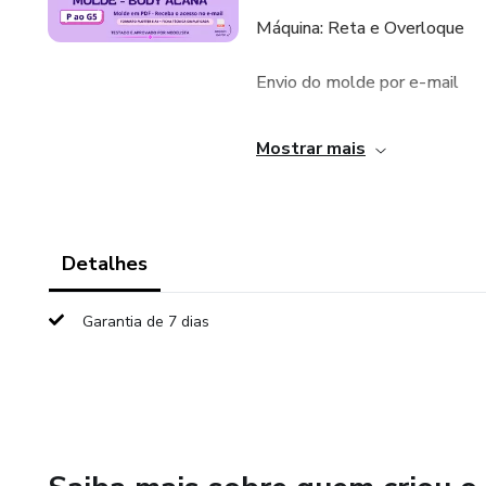
Máquina: Reta e Overloque
Envio do molde por e-mail
Arquivos em formato Plotter e
Mostrar mais
Molde graduado, um tamanho 
Com margem de costura
Detalhes
testado e aprovado pela mod
Garantia de 7 dias
Dúvidas: https://wa.me/55