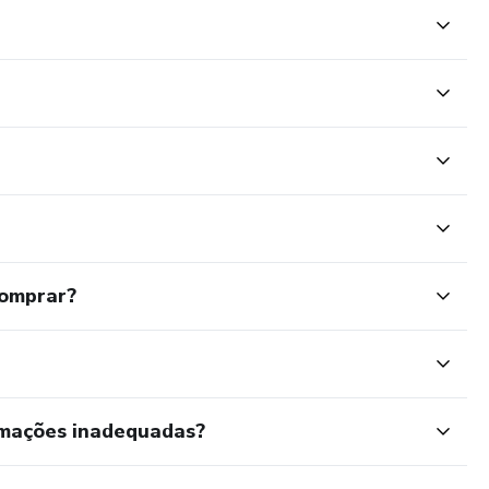
comprar?
rmações inadequadas?