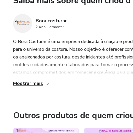
Saiba mais sobre quem criou o
Bora costurar
2 Ano Hotmarter
O Bora Costurar é uma empresa dedicada à criação e prod
para o universo da costura. Nosso objetivo é oferecer co
os apaixonados por costura, desde iniciantes até profiss
moldes cuidadosamente elaborados para tornar o processo
estamos comprometidos em fornecer excelência para quem
Mostrar mais
Outros produtos de quem crio