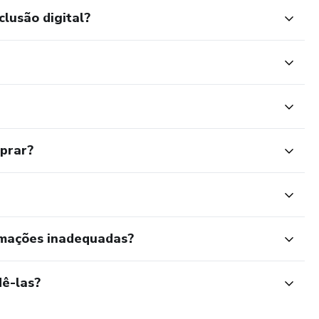
clusão digital?
mprar?
rmações inadequadas?
ê-las?