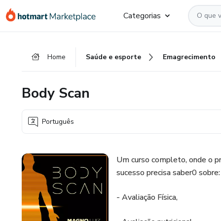
Ir
Ir
Ir
Categorias
para
para
para
o
o
o
conteúdo
pagamento
rodapé
Home
Saúde e esporte
Emagrecimento
principal
Body Scan
Português
Um curso completo, onde o pro
sucesso precisa saber0 sobre:
- Avaliação Física,