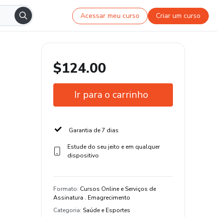
Acessar meu curso
Criar um curso
$124.00
Ir para o carrinho
Garantia de 7 dias
Estude do seu jeito e em qualquer
dispositivo
Formato
:
Cursos Online e Serviços de
Assinatura . Emagrecimento
Categoria
:
Saúde e Esportes