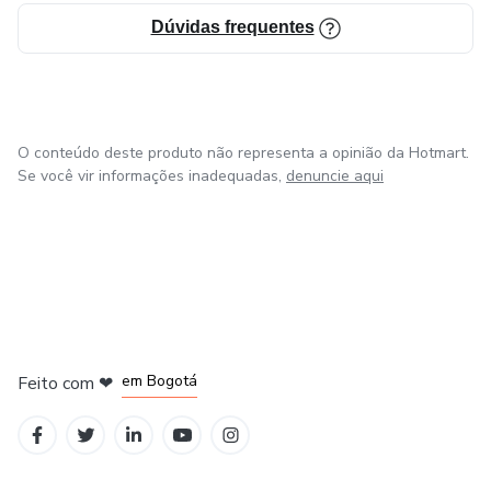
Dúvidas frequentes
O conteúdo deste produto não representa a opinião da Hotmart.
Se você vir informações inadequadas,
denuncie aqui
em Amsterdam
em Madrid
em Bogotá
Feito com
❤
em Belo Horizonte
na Cidade do México