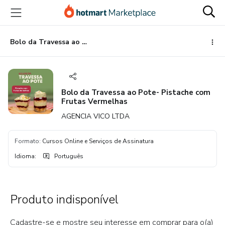
Ir
Ir
Ir
para
para
para
o
o
o
conteúdo
pagamento
rodapé
Bolo da Travessa ao Pote- Pistache com Frutas Vermelhas
principal
Bolo da Travessa ao Pote- Pistache com
Frutas Vermelhas
AGENCIA VICO LTDA
Formato
:
Cursos Online e Serviços de Assinatura
Idioma
:
Português
Produto indisponível
Cadastre-se e mostre seu interesse em comprar para o(a)