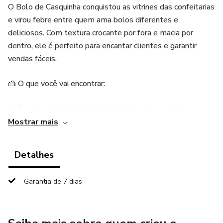
O Bolo de Casquinha conquistou as vitrines das confeitarias
e virou febre entre quem ama bolos diferentes e
deliciosos. Com textura crocante por fora e macia por
dentro, ele é perfeito para encantar clientes e garantir
vendas fáceis.
🍰 O que você vai encontrar:
✅ Receita detalhada do Bolo de Casquinha original.
Mostrar mais
✅ Variações de sabores para diversificar e lucrar ainda mais.
Detalhes
✅ Passo a passo simples, sem complicação.
Garantia de 7 dias
✅ Dicas para conservar, embalar e vender.
💡 Para quem é este livro?