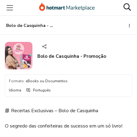
Ir
Ir
Ir
para
para
para
o
o
o
conteúdo
pagamento
rodapé
Bolo de Casquinha - Promoção
principal
Bolo de Casquinha - Promoção
Formato
:
eBooks ou Documentos
Idioma
:
Português
📘 Receitas Exclusivas – Bolo de Casquinha
O segredo das confeiteiras de sucesso em um só livro!