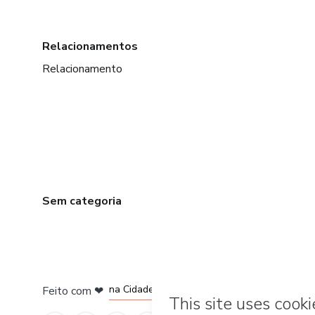
Relacionamentos
Relacionamento
Sem categoria
em Bogotá
em Amsterdam
em Madrid
na Cidade do México
Feito com
❤
em Belo Horizonte