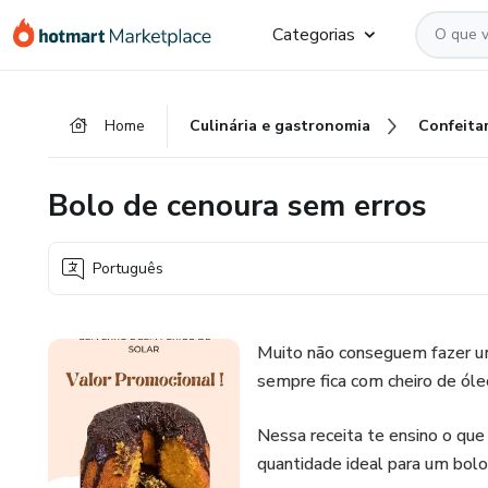
Ir
Ir
Ir
Categorias
para
para
para
o
o
o
conteúdo
pagamento
rodapé
Home
Culinária e gastronomia
Confeitar
principal
Bolo de cenoura sem erros
Português
Muito não conseguem fazer u
sempre fica com cheiro de óleo 
Nessa receita te ensino o que u
quantidade ideal para um bolo 