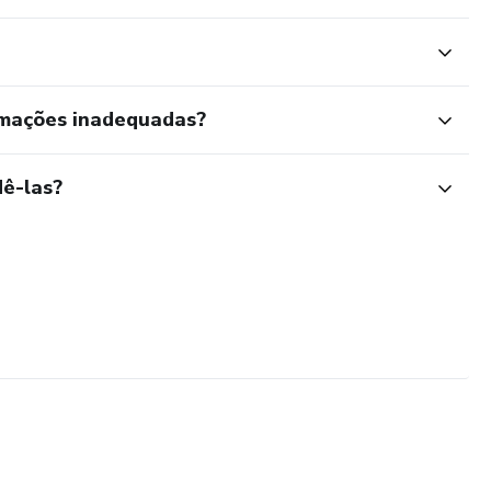
rmações inadequadas?
ê-las?