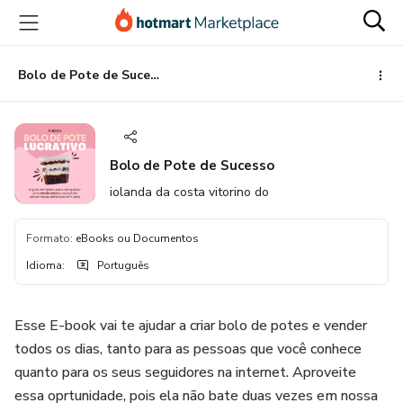
Ir
Ir
Ir
para
para
para
o
o
o
conteúdo
pagamento
rodapé
Bolo de Pote de Sucesso
principal
Bolo de Pote de Sucesso
iolanda da costa vitorino do
Formato
:
eBooks ou Documentos
Idioma
:
Português
Esse E-book vai te ajudar a criar bolo de potes e vender
todos os dias, tanto para as pessoas que você conhece
quanto para os seus seguidores na internet. Aproveite
essa oprtunidade, pois ela não bate duas vezes em nossa