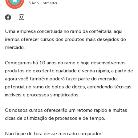
6 Ano Hotmarter
Um produção:
Módulo 4 - Combinações de Sucesso
Digital Alfa
• Creme de Leite em Pó com Creme de Avelã
Uma empresa conceituada no ramo da confeitaria, aqui
www.digitalalfa.com.br
iremos oferecer cursos dos produtos mais desejados do
• Chandelle com Creme de Leite em Pó
mercado.
• Frutas Vermelhas
Começamos há 10 anos no ramo e hoje desenvolvemos
produtos de excelente qualidade e venda rápida, a partir de
• Romeu e Julieta
agora você também poderá fazer parte do mercado
potencial no ramo de bolos de doces, aprendendo técnicas
• Abacaxi com Coco
incríveis e processos simplificados.
• Limão
Os nossos cursos oferecerão um retorno rápido e muitas
dicas de otimização de processos e de tempo.
Acesso ao PDF de receitas e videoaulas durante 12
meses, após este período não faremos reenvio de
Não fique de fora desse mercado comprador!
material.