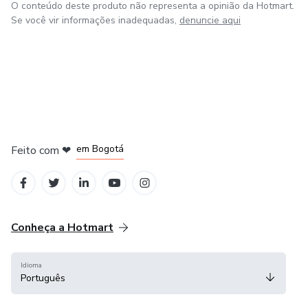
O conteúdo deste produto não representa a opinião da Hotmart.
Se você vir informações inadequadas,
denuncie aqui
em Amsterdam
em Madrid
em Bogotá
Feito com
❤
em Belo Horizonte
na Cidade do México
Conheça a Hotmart
Idioma
Português