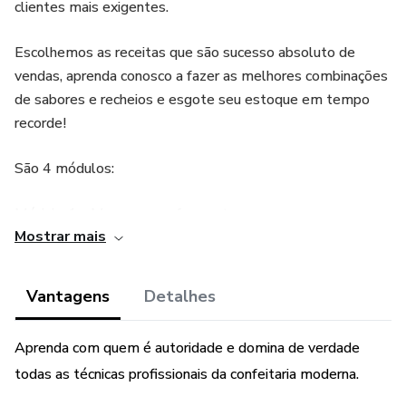
clientes mais exigentes.
Escolhemos as receitas que são sucesso absoluto de
vendas, aprenda conosco a fazer as melhores combinações
de sabores e recheios e esgote seu estoque em tempo
recorde!
São 4 módulos:
Módulo 1 - Massas sem fermento
Mostrar mais
• Baunilha
Vantagens
Detalhes
• Chocolate
Aprenda com quem é autoridade e domina de verdade
Módulo 2 - Recheios que brilham
todas as técnicas profissionais da confeitaria moderna.
• Creme de Leite em Pó