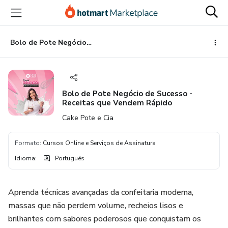
Ir
Ir
Ir
para
para
para
o
o
o
conteúdo
pagamento
rodapé
Bolo de Pote Negócio de Sucesso - Receitas que Vendem Rápido
principal
Bolo de Pote Negócio de Sucesso -
Receitas que Vendem Rápido
Cake Pote e Cia
Formato
:
Cursos Online e Serviços de Assinatura
Idioma
:
Português
Aprenda técnicas avançadas da confeitaria moderna,
massas que não perdem volume, recheios lisos e
brilhantes com sabores poderosos que conquistam os