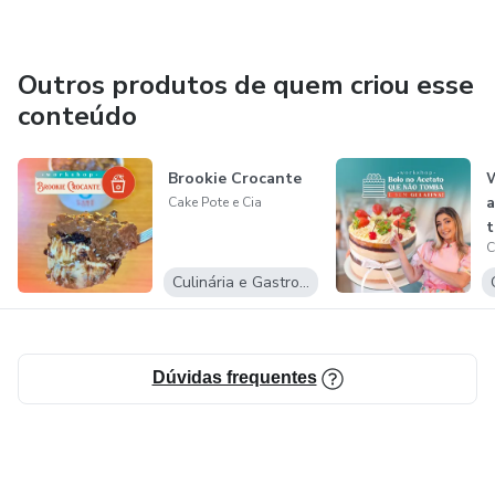
Outros produtos de quem criou esse
conteúdo
Brookie Crocante
W
a
Cake Pote e Cia
t
C
g
Culinária e Gastronomia
Dúvidas frequentes