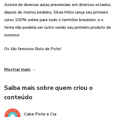
Autora de diversas aulas presenciais em diversos estados,
• Chandelle de Brigadeiro
depois de muitos pedidos, Silvia Melo lança seu primeiro
curso 100% online para todo o território brasileiro, e o
• Creme de Cream Cheese
tema não poderia ser outro senão seu primeiro produto de
sucesso:
• Creme de Avelã
Os tão famosos Bolo de Pote!
• Creme de Limão
• Coco Cremoso
Aprenda as receitas campeãs de vendas escolhidas a dedo
Mostrar mais
por Silvia e entre você também de cabeça nesse universo
• Goiabada
lucrativo!
Saiba mais sobre quem criou o
Módulo 3 - Compotas Artesanais
Acesso ao PDF de receitas e videoaulas durante 12
conteúdo
meses, após este período não faremos reenvio de
• Frutas Vermelhas
material.
Cake Pote e Cia
• Abacaxi