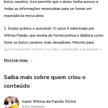
bolos caseiros. Isso permite que o aluno tenha acesso a
todas as informações necessárias para se tornar um
especialista nessa área.
2. Ensino prático e acessível: O curso é ministrado por
Wilma Paixão, que ensina de forma prática e didática como
fazer os bolos caseiros mais desejáveis. Mesmo para
quem nunca fez um bolo na vida, o conteúdo é acessível e
fácil de entender, permitindo que qualquer pessoa possa
Mostrar mais
aprender e se tornar um expert em bolos caseiros.
Saiba mais sobre quem criou o
3. Apostila completa e suporte diário: Além do curso em
vídeo, o produto também oferece uma apostila completa,
conteúdo
que serve como material de apoio para os alunos. Além
disso, há suporte diário ao aluno, o que significa que eles
Ivanir Wilma da Paixão Dutra
podem tirar dúvidas e receber orientações diretamente da
6 Ano Hotmarter