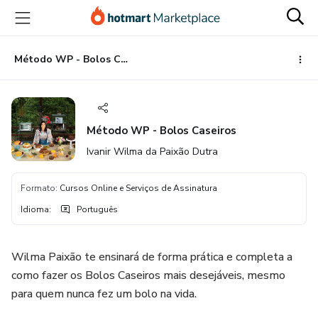
Ir
Ir
Ir
para
para
para
o
o
o
conteúdo
pagamento
rodapé
Método WP - Bolos Caseiros
principal
Método WP - Bolos Caseiros
Ivanir Wilma da Paixão Dutra
Formato
:
Cursos Online e Serviços de Assinatura
Idioma
:
Português
Wilma Paixão te ensinará de forma prática e completa a
como fazer os Bolos Caseiros mais desejáveis, mesmo
para quem nunca fez um bolo na vida.