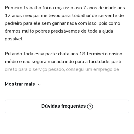
Primeiro trabalho foi na roça isso aso 7 anos de idade aos
12 anos meu pai me levou para trabalhar de servente de
pedreiro para ele sem ganhar nada com isso, pois como
éramos muito pobres precisávamos de toda a ajuda
possível.
Pulando toda essa parte chata aos 18 terminei o ensino
médio e não segui a manada indo para a faculdade, parti
direto para o serviço pesado, consegui um emprego de
auxiliar de carpinteiro passei 3 meses nesse trabalho fui
Mostrar mais
mandado embora . entrei em outra construtora e nesse
meio termo conheci o marketing digital e hoje estou indo
em busca do meu primeiro milhão.
Dúvidas frequentes