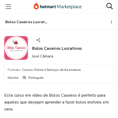
Ir
Ir
Ir
para
para
para
o
o
o
conteúdo
pagamento
rodapé
Bolos Caseiros Lucrativos
principal
Bolos Caseiros Lucrativos
José Câmara
Formato
:
Cursos Online e Serviços de Assinatura
Idioma
:
Português
Este curso em vídeo de Bolos Caseiros é perfeito para
aqueles que desejam aprender a fazer bolos incríveis em
casa.