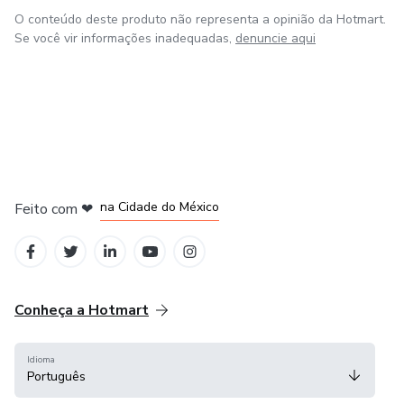
O conteúdo deste produto não representa a opinião da Hotmart.
Se você vir informações inadequadas,
denuncie aqui
em Bogotá
em Amsterdam
em Madrid
na Cidade do México
Feito com
❤
em Belo Horizonte
Conheça a Hotmart
Idioma
Português