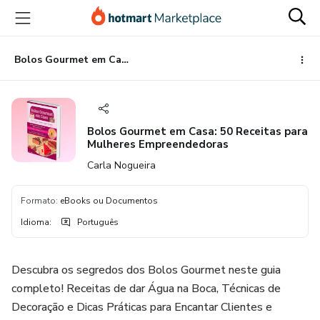
Ir
Ir
Ir
para
para
para
o
o
o
conteúdo
pagamento
rodapé
Bolos Gourmet em Casa: 50 Receitas para Mulheres Empreendedoras
principal
Bolos Gourmet em Casa: 50 Receitas para
Mulheres Empreendedoras
Carla Nogueira
Formato
:
eBooks ou Documentos
Idioma
:
Português
Descubra os segredos dos Bolos Gourmet neste guia
completo! Receitas de dar Água na Boca, Técnicas de
Decoração e Dicas Práticas para Encantar Clientes e