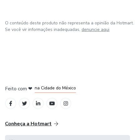
O conteúdo deste produto não representa a opinião da Hotmart.
Se você vir informações inadequadas,
denuncie aqui
em Bogotá
em Amsterdam
em Madrid
na Cidade do México
Feito com
❤
em Belo Horizonte
Conheça a Hotmart