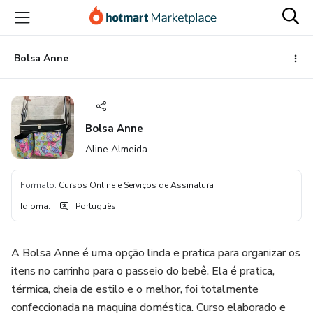
Ir
Ir
Ir
para
para
para
o
o
o
conteúdo
pagamento
rodapé
Bolsa Anne
principal
Bolsa Anne
Aline Almeida
Formato
:
Cursos Online e Serviços de Assinatura
Idioma
:
Português
A Bolsa Anne é uma opção linda e pratica para organizar os
itens no carrinho para o passeio do bebê. Ela é pratica,
térmica, cheia de estilo e o melhor, foi totalmente
confeccionada na maquina doméstica. Curso elaborado e