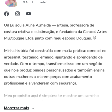
9 Ano Hotmarter
Oi! Eu sou a Aline Almeida — artesã, professora de
costura criativa e sublimação, e fundadora da Caracol Artes
Multiplique Ltda, junto com meu esposo Douglas. 💛
Minha história foi construída com muita prática: comecei no
artesanal, testando, errando, ajustando e aprendendo de
verdade. Com o tempo, transformei isso em um negócio
que hoje produz brindes personalizados e também ensina
outras mulheres a criarem peças com acabamento
profissional e a venderem com segurança.
Meu propósito aqui é simples: te mostrar um caminho
claro, possível e aplicável — com aulas bem explicadas,
Mostrar mais
dicas reais de ateliê e aquele empurrãozinho de confiança