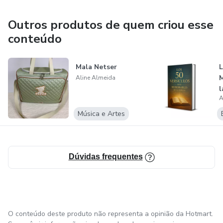
que a gente precisa pra sair do lugar. Eu acredito em fé,
trabalho e constância. E eu fico muito feliz em poder
Outros produtos de quem criou esse
caminhar com você nessa jornada. 😊✨
conteúdo
Mala Netser
L
M
Aline Almeida
l
A
Música e Artes
Dúvidas frequentes
O conteúdo deste produto não representa a opinião da Hotmart.