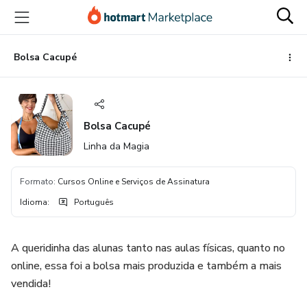
Ir
Ir
Ir
para
para
para
o
o
o
conteúdo
pagamento
rodapé
Bolsa Cacupé
principal
Bolsa Cacupé
Linha da Magia
Formato
:
Cursos Online e Serviços de Assinatura
Idioma
:
Português
A queridinha das alunas tanto nas aulas físicas, quanto no
online, essa foi a bolsa mais produzida e também a mais
vendida!