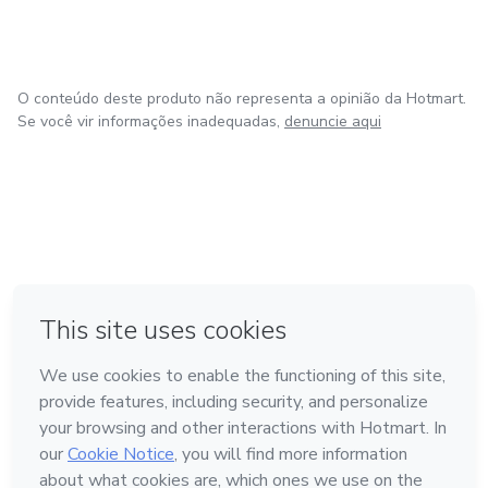
O conteúdo deste produto não representa a opinião da Hotmart.
Se você vir informações inadequadas,
denuncie aqui
em Amsterdam
em Madrid
em Bogotá
Feito com
❤
em Belo Horizonte
na Cidade do México
Conheça a Hotmart