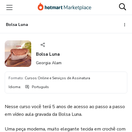
Ir
Ir
Ir
para
para
para
o
o
o
conteúdo
pagamento
rodapé
Bolsa Luna
principal
Bolsa Luna
Georgia Alam
Formato
:
Cursos Online e Serviços de Assinatura
Idioma
:
Português
Nesse curso você terá 5 anos de acesso ao passo a passo
em vídeo aula gravada da Bolsa Luna.
Uma peça moderna, muito elegante tecida em crochê com