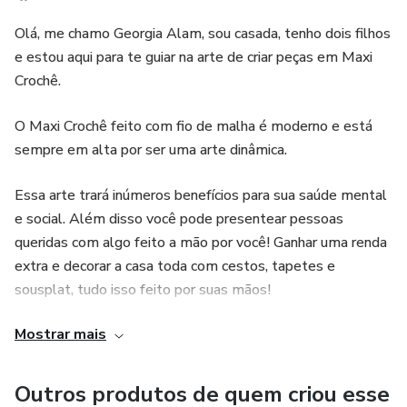
Olá, me chamo Georgia Alam, sou casada, tenho dois filhos
e estou aqui para te guiar na arte de criar peças em Maxi
Crochê.
O Maxi Crochê feito com fio de malha é moderno e está
sempre em alta por ser uma arte dinâmica.
Essa arte trará inúmeros benefícios para sua saúde mental
e social. Além disso você pode presentear pessoas
queridas com algo feito a mão por você! Ganhar uma renda
extra e decorar a casa toda com cestos, tapetes e
sousplat, tudo isso feito por suas mãos!
Mostrar mais
Embarque comigo para esse novo estilo de vida, mais leve
e mais produtivo!
Outros produtos de quem criou esse
Beijos,