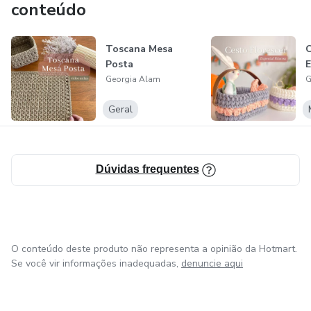
conteúdo
Gê!
Toscana Mesa
C
Posta
E
Georgia Alam
G
Geral
Dúvidas frequentes
O conteúdo deste produto não representa a opinião da Hotmart.
Se você vir informações inadequadas,
denuncie aqui