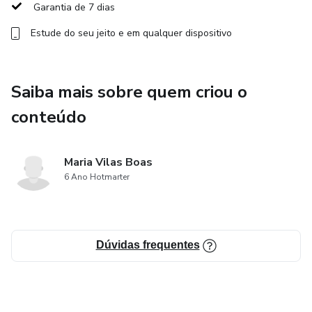
Garantia de 7 dias
- Conteúdo bônus: receita em PDF de uma gola de crochê
e aula versão destro e canhoto com execução do ponto.
Estude do seu jeito e em qualquer dispositivo
Aproveite!
Saiba mais sobre quem criou o
conteúdo
Maria Vilas Boas
6 Ano Hotmarter
Dúvidas frequentes