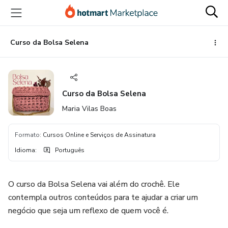
Ir
Ir
Ir
para
para
para
o
o
o
conteúdo
pagamento
rodapé
Curso da Bolsa Selena
principal
Curso da Bolsa Selena
Maria Vilas Boas
Formato
:
Cursos Online e Serviços de Assinatura
Idioma
:
Português
O curso da Bolsa Selena vai além do crochê. Ele
contempla outros conteúdos para te ajudar a criar um
negócio que seja um reflexo de quem você é.