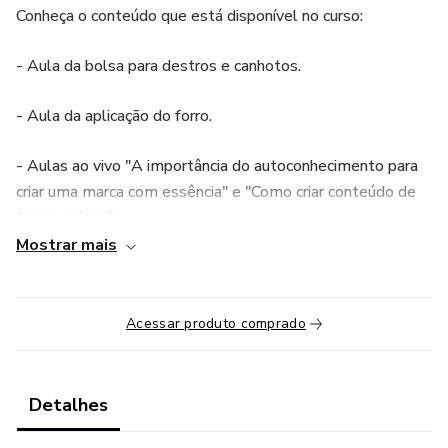
Conheça o conteúdo que está disponível no curso:
- Aula da bolsa para destros e canhotos.
- Aula da aplicação do forro.
- Aulas ao vivo "A importância do autoconhecimento para
criar uma marca com essência" e "Como criar conteúdo de
forma prática".
Mostrar mais
- "Desafio de produção de conteúdo" para te ajudar a
destravar e simplificar este processo.
Acessar produto comprado
- Quem se inscrever nas primeiras 48 horas, ganha acesso
gratuito ao curso da Bolsa Magi.
Detalhes
- Cupom de desconto para comprar fios da Cor e Ponto.