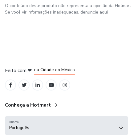
O conteúdo deste produto não representa a opinião da Hotmart.
Se você vir informações inadequadas,
denuncie aqui
em Bogotá
em Amsterdam
em Madrid
na Cidade do México
Feito com
❤
em Belo Horizonte
Conheça a Hotmart
Idioma
Português