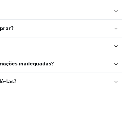
mprar?
rmações inadequadas?
ê-las?