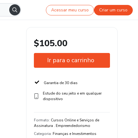
Acessar meu curso
Criar um curso
$105.00
Ir para o carrinho
Garantia de 30 dias
Estude do seu jeito e em qualquer
dispositivo
Formato
:
Cursos Online e Serviços de
Assinatura . Empreendedorismo
Categoria
:
Finanças e Investimentos