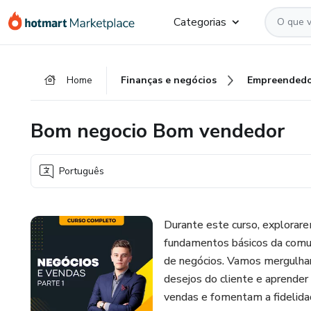
Ir
Ir
Ir
Categorias
para
para
para
o
o
o
conteúdo
pagamento
rodapé
Home
Finanças e negócios
Empreendedo
principal
Bom negocio Bom vendedor
Português
Durante este curso, explorar
fundamentos básicos da comun
de negócios. Vamos mergulhar
desejos do cliente e aprender
vendas e fomentam a fidelidad