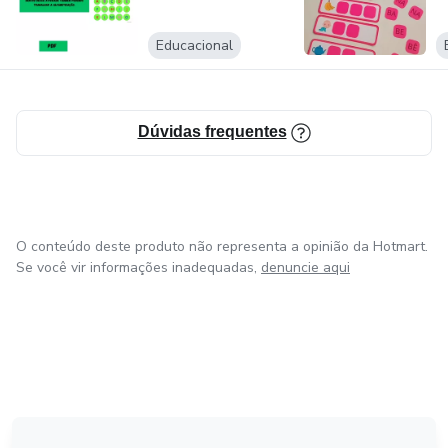
Educacional
Dúvidas frequentes
O conteúdo deste produto não representa a opinião da Hotmart.
Se você vir informações inadequadas,
denuncie aqui
em Bogotá
em Amsterdam
em Madrid