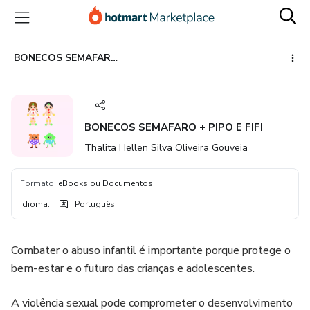
Ir
Ir
Ir
para
para
para
o
o
o
conteúdo
pagamento
rodapé
BONECOS SEMAFARO + PIPO E FIFI
principal
BONECOS SEMAFARO + PIPO E FIFI
Thalita Hellen Silva Oliveira Gouveia
Formato
:
eBooks ou Documentos
Idioma
:
Português
Combater o abuso infantil é importante porque protege o
bem-estar e o futuro das crianças e adolescentes.
A violência sexual pode comprometer o desenvolvimento