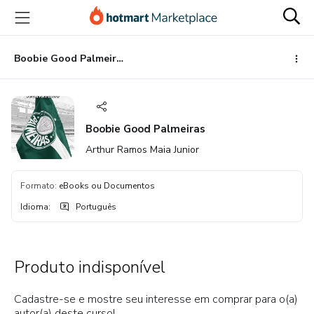
Ir
Ir
Ir
para
para
para
o
o
o
conteúdo
pagamento
rodapé
Boobie Good Palmeiras
principal
Boobie Good Palmeiras
Arthur Ramos Maia Junior
Formato
:
eBooks ou Documentos
Idioma
:
Português
Produto indisponível
Cadastre-se e mostre seu interesse em comprar para o(a)
autor(a) deste curso!