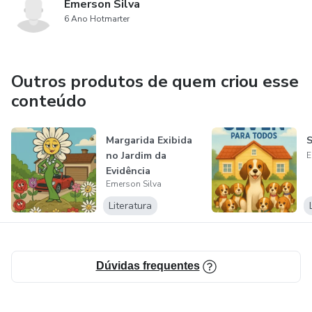
Emerson Silva
6 Ano Hotmarter
Outros produtos de quem criou esse
conteúdo
Margarida Exibida
S
no Jardim da
E
Evidência
Emerson Silva
Literatura
Dúvidas frequentes