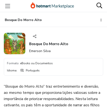
Ir
Ir
Ir
para
para
para
o
o
o
conteúdo
pagamento
rodapé
Bosque Do Morro Alto
principal
Bosque Do Morro Alto
Emerson Silva
Formato
:
eBooks ou Documentos
Idioma
:
Português
“Bosque do Morro Alto” traz entretenimento e diversão,
ao mesmo tempo que proporciona lições valiosas sobre a
importância de priorizar responsabilidades. Nesta leitura
cativante, os pais têm a oportunidade de narrar aos filhos