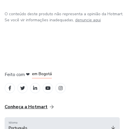
O conteúdo deste produto não representa a opinião da Hotmart.
Se você vir informações inadequadas,
denuncie aqui
em Amsterdam
em Madrid
em Bogotá
Feito com
❤
em Belo Horizonte
na Cidade do México
Conheça a Hotmart
Idioma
Português