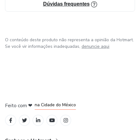
Dúvidas frequentes
O conteúdo deste produto não representa a opinião da Hotmart.
Se você vir informações inadequadas,
denuncie aqui
em Bogotá
em Amsterdam
em Madrid
na Cidade do México
Feito com
❤
em Belo Horizonte