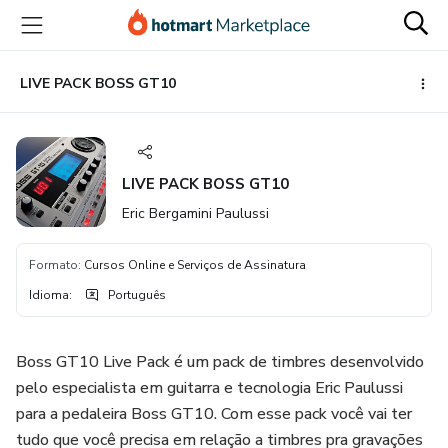
Ir
Ir
Ir
para
para
para
o
o
o
conteúdo
pagamento
rodapé
LIVE PACK BOSS GT10
principal
LIVE PACK BOSS GT10
Eric Bergamini Paulussi
Formato
:
Cursos Online e Serviços de Assinatura
Idioma
:
Português
Boss GT10 Live Pack é um pack de timbres desenvolvido
pelo especialista em guitarra e tecnologia Eric Paulussi
para a pedaleira Boss GT10. Com esse pack você vai ter
tudo que você precisa em relação a timbres pra gravações