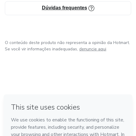
Dúvidas frequentes
O conteúdo deste produto não representa a opinião da Hotmart.
Se você vir informações inadequadas,
denuncie aqui
em Amsterdam
em Madrid
em Bogotá
Feito com
❤
em Belo Horizonte
na Cidade do México