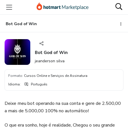
Ir
Ir
Ir
para
para
para
o
o
o
conteúdo
pagamento
rodapé
Bot God of Win
principal
Bot God of Win
jeanderson silva
Formato
:
Cursos Online e Serviços de Assinatura
Idioma
:
Português
Deixe meu bot operando na sua conta e gere de 2.500,00
a mais de 5.000,00 100% no automático!
O que era sonho, hoje é realidade, Chegou o seu grande