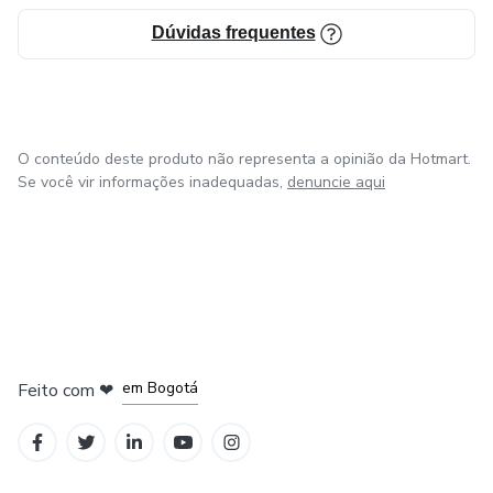
- Estampa Pugue Vol.2
Dúvidas frequentes
- Estampa Pugue Vol.3
- Estampa Pugue Vol.4
O conteúdo deste produto não representa a opinião da Hotmart.
Se você vir informações inadequadas,
denuncie aqui
+ GRÁTIS:
- Estampa Abstract Pug
Nosso box custa de R$250 por apenas R$25,00!!!
em Amsterdam
em Madrid
Ficamos disponíveis para ajudar com quaisquer dúvidas!
em Bogotá
Feito com
❤
em Belo Horizonte
na Cidade do México
Aguardamos sua compra :)
Studio João Homor