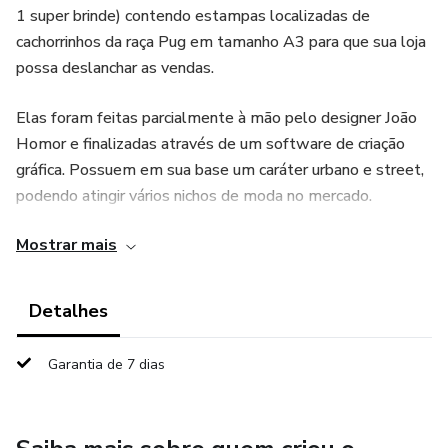
1 super brinde) contendo estampas localizadas de
cachorrinhos da raça Pug em tamanho A3 para que sua loja
possa deslanchar as vendas.
Elas foram feitas parcialmente à mão pelo designer João
Homor e finalizadas através de um software de criação
gráfica. Possuem em sua base um caráter urbano e street,
podendo atingir vários nichos de moda no mercado.
Mostrar mais
A temática pet em estampas, especialmente as divertidas
e criativas, é um nicho que está cada vez mais em
ascensão, pois o cliente se identifica com a estampa,
Detalhes
visualiza o seu próprio animalzinho naquela narrativa visual.
Pode ser aplicada não apenas em camisetas masculinas e
Garantia de 7 dias
femininas, mas também adaptada para outros produtos
como bonés, almofadas, canecas, cases de celular ou o que
mais a demanda pedir.