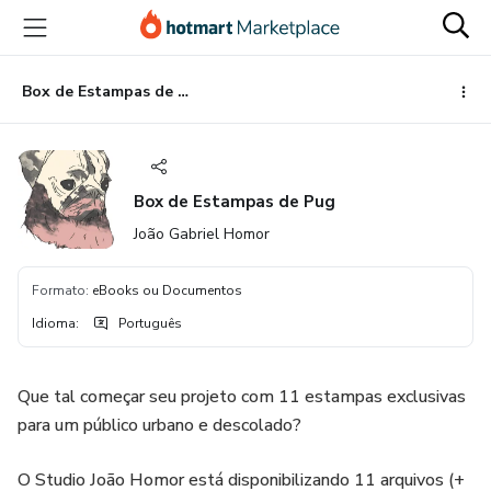
Ir
Ir
Ir
para
para
para
o
o
o
conteúdo
pagamento
rodapé
Box de Estampas de Pug
principal
Box de Estampas de Pug
João Gabriel Homor
Formato
:
eBooks ou Documentos
Idioma
:
Português
Que tal começar seu projeto com 11 estampas exclusivas
para um público urbano e descolado?
O Studio João Homor está disponibilizando 11 arquivos (+