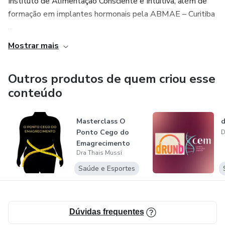
Instituto de Alimentação Consciente e Intuitiva, além de
formação em implantes hormonais pela ABMAE – Curitiba
...
Mostrar mais
Outros produtos de quem criou esse
conteúdo
Masterclass O
Ponto Cego do
D
Emagrecimento
Dra Thais Mussi
Saúde e Esportes
Dúvidas frequentes