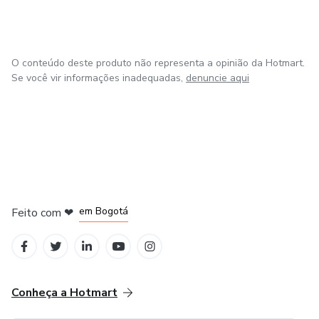
O conteúdo deste produto não representa a opinião da Hotmart.
Se você vir informações inadequadas,
denuncie aqui
em Amsterdam
em Madrid
em Bogotá
Feito com
❤
em Belo Horizonte
na Cidade do México
Conheça a Hotmart