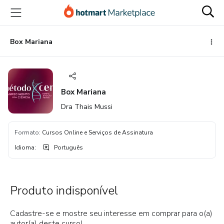
Ir
Ir
Ir
para
para
para
o
o
o
conteúdo
pagamento
rodapé
Box Mariana
principal
Box Mariana
Dra Thais Mussi
Formato
:
Cursos Online e Serviços de Assinatura
Idioma
:
Português
Produto indisponível
Cadastre-se e mostre seu interesse em comprar para o(a)
autor(a) deste curso!