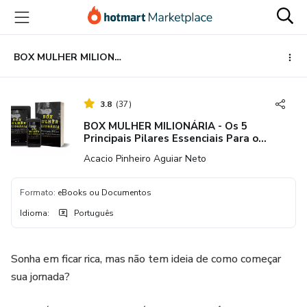
Ir
Ir
Ir
para
para
para
o
o
o
conteúdo
pagamento
rodapé
BOX MULHER MILIONÁRIA - Os 5 Principais Pilares Essenciais Para o Sucesso
principal
3.8
(
37
)
BOX MULHER MILIONÁRIA - Os 5
Principais Pilares Essenciais Para o
Sucesso
Acacio Pinheiro Aguiar Neto
Formato
:
eBooks ou Documentos
Idioma
:
Português
Sonha em ficar rica, mas não tem ideia de como começar
sua jornada?