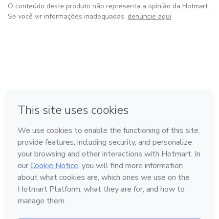
O conteúdo deste produto não representa a opinião da Hotmart.
Se você vir informações inadequadas,
denuncie aqui
em Amsterdam
em Madrid
em Bogotá
Feito com
❤
em Belo Horizonte
na Cidade do México
Conheça a Hotmart
Idioma
Português