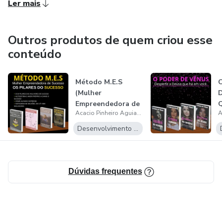
Ler mais
Outros produtos de quem criou esse
conteúdo
Método M.E.S
O
(Mulher
D
Empreendedora de
Q
Acacio Pinheiro Aguiar Neto
Sucesso)OS
PILARES DO...
Desenvolvimento Pessoal
Dúvidas frequentes