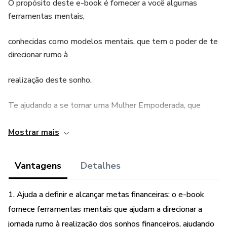
O propósito deste e-book é fornecer a você algumas
ferramentas mentais,
conhecidas como modelos mentais, que tem o poder de te
direcionar rumo à
realização deste sonho.
Te ajudando a se tornar uma Mulher Empoderada, que
realiza seus próprios sonhos.
Mostrar mais
Sonhar apenas não te levará ao seu objetivo.
Vantagens
Detalhes
Mas idealizar, desejar, planejar e
1. Ajuda a definir e alcançar metas financeiras: o e-book
agir a levará. Pensando nisso, apresento a você nos
fornece ferramentas mentais que ajudam a direcionar a
capítulos a seguir,
jornada rumo à realização dos sonhos financeiros, ajudando