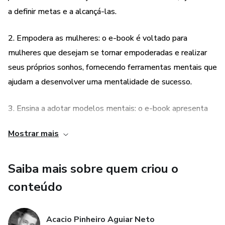
a definir metas e a alcançá-las.
algumas ferramentas mentais e como adotá-las no seu dia
a dia, para te
2. Empodera as mulheres: o e-book é voltado para
mulheres que desejam se tornar empoderadas e realizar
direcionar a bons resultados.
seus próprios sonhos, fornecendo ferramentas mentais que
ajudam a desenvolver uma mentalidade de sucesso.
3. Ensina a adotar modelos mentais: o e-book apresenta
modelos mentais que podem ser adotados no dia a dia
Mostrar mais
para direcionar a mente rumo a bons resultados, ajudando a
transformar sonhos em realidade.
Saiba mais sobre quem criou o
4. Oferece um guia prático: o e-book é um guia prático que
conteúdo
apresenta ferramentas mentais e modelos mentais de
forma clara e objetiva, ajudando a transformar a
Acacio Pinheiro Aguiar Neto
mentalidade e a alcançar o sucesso financeiro.