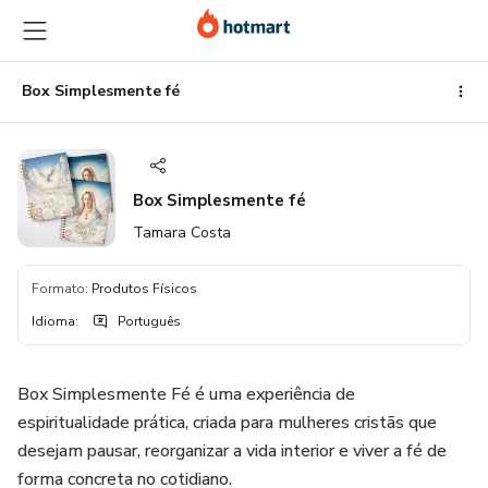
Ir
Ir
Ir
para
para
para
o
o
o
conteúdo
pagamento
rodapé
Box Simplesmente fé
principal
Box Simplesmente fé
Tamara Costa
Formato
:
Produtos Físicos
Idioma
:
Português
Box Simplesmente Fé é uma experiência de
espiritualidade prática, criada para mulheres cristãs que
desejam pausar, reorganizar a vida interior e viver a fé de
forma concreta no cotidiano.