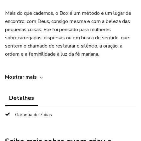
Mais do que cadernos, o Box é um método e um lugar de
encontro: com Deus, consigo mesma e com a beleza das
pequenas coisas. Ele foi pensado para mulheres
sobrecarregadas, dispersas ou em busca de sentido, que
sentem o chamado de restaurar o silêncio, a oração, a
ordem e a feminilidade à luz da fé mariana.
O Box é composto por três ferramentas complementares:
Mostrar mais
1. Meu Encontro Diário
Detalhes
Um guia prático e espiritual que conduz a leitora ao longo
de 48 semanas, com exercícios diários, perguntas
Garantia de 7 dias
direcionadas e etapas mensais que ajudam a destravar
bloqueios interiores, promover transformação pessoal e
integrar fé, autoconhecimento e organização da vida.