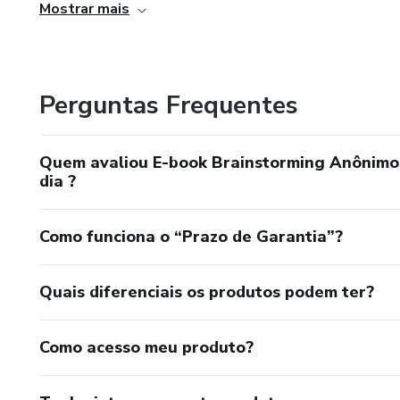
Hipocrisia” e da infantojuvenil “Me imagine”.
Mostrar mais
Perguntas Frequentes
Quem avaliou E-book Brainstorming Anônimos
dia ?
Como funciona o “Prazo de Garantia”?
Quais diferenciais os produtos podem ter?
Como acesso meu produto?