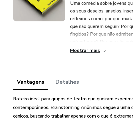
Uma comédia sobre jovens qu
os seus desejos, anseios, ins
reflexões como: por que mui
que não querem seguir? Por 
fingidos? Por que não admite
enfrentarem? Por que não ar
sonhos mais profundos?
Mostrar mais
Brainstorming Anônimos teve
Atores, no Rio de Janeiro. E
no tradicional Festival de Te
Vantagens
Detalhes
apresentações em 2014, 2016
faculdades, quadra poliespor
Roteiro ideal para grupos de teatro que queiram experim
de Janeiro.
contemporâneos. Brainstorming Anônimos segue a linha d
cênicos, buscando trabalhar apenas com o que é extrema