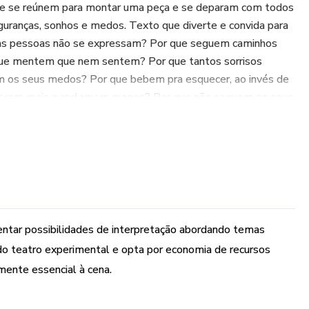
e se reúnem para montar uma peça e se deparam com todos
eguranças, sonhos e medos. Texto que diverte e convida para
tas pessoas não se expressam? Por que seguem caminhos
que mentem que nem sentem? Por que tantos sorrisos
m os seus medos? Por que bebem pra esquecer, ao invés de
riscam mais e reclamam menos? Por que não seguem os seus
 sua primeira montagem em 2012, no Teatro dos Grandes
m 2013, ganhou o “Prêmio de Melhor Espetáculo de Teatro”,
atro Cidade do Rio de Janeiro. Seguiu com temporadas e
, 2017 e 2018, sendo apresentada em teatros, escolas,
tiva, arena em comunidades e até mesmo numa boate no Rio
entar possibilidades de interpretação abordando temas
o teatro experimental e opta por economia de recursos
mente essencial à cena.