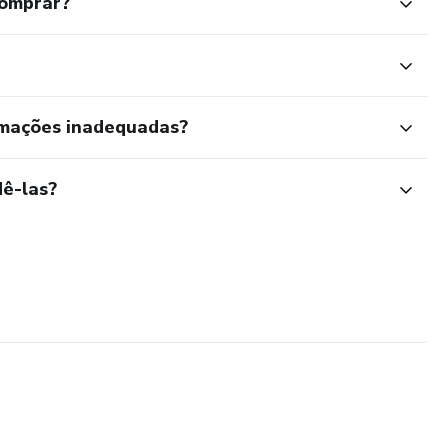
comprar?
rmações inadequadas?
ê-las?