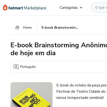
Ir
Ir
Ir
Categorias
para
para
para
o
o
o
conteúdo
pagamento
rodapé
Home
E-book Brainstorming Anônimos: uma comédia sobre os jovens de hoje em dia
principal
E-book Brainstorming Anônimo
de hoje em dia
Português
E-book do roteiro da peça p
Festival de Teatro Cidade do 
nessa tempestade cerebral!