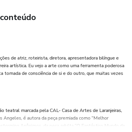
 conteúdo
ões de atriz, roteirista, diretora, apresentadora bilíngue e
reira artística. Eu vejo a arte como uma ferramenta poderosa
ta tomada de consciência de si e do outro, que muitas vezes
teatral marcada pela CAL- Casa de Artes de Laranjeiras,
s Angeles, é autora da peça premiada como “Melhor
ainstorming Anônimos, da peça adulta “O Fantástico Mundo da