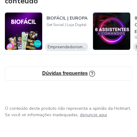
conteúdo
BIOFÁCIL | EUROPA
Get Social | Loja Digital
G
Empreendedorismo Digital
Dúvidas frequentes
O conteúdo deste produto não representa a opinião da Hotmart.
Se você vir informações inadequadas,
denuncie aqui