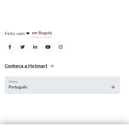
em Amsterdam
em Madrid
em Bogotá
Feito com
❤
em Belo Horizonte
na Cidade do México
Conheça a Hotmart
Idioma
Português