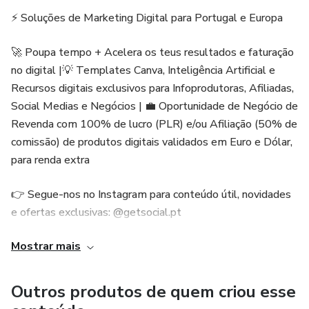
⚡ Soluções de Marketing Digital para Portugal e Europa
🚀 Poupa tempo + Acelera os teus resultados e faturação
no digital |💡 Templates Canva, Inteligência Artificial e
Recursos digitais exclusivos para Infoprodutoras, Afiliadas,
Social Medias e Negócios | 💼 Oportunidade de Negócio de
Revenda com 100% de lucro (PLR) e/ou Afiliação (50% de
comissão) de produtos digitais validados em Euro e Dólar,
para renda extra
👉 Segue-nos no Instagram para conteúdo útil, novidades
e ofertas exclusivas: @getsocial.pt
Mostrar mais
Esperamos por ti na #1 Loja de Templates Canva, IA e
Recursos Digitais em Portugal 🇵🇹
Outros produtos de quem criou esse