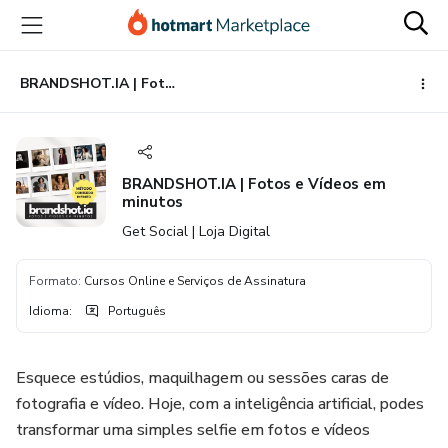
Ir
Ir
Ir
para
para
para
o
o
o
conteúdo
pagamento
rodapé
BRANDSHOT.IA | Fotos e Vídeos em minutos
principal
BRANDSHOT.IA | Fotos e Vídeos em
minutos
Get Social | Loja Digital
Formato
:
Cursos Online e Serviços de Assinatura
Idioma
:
Português
Esquece estúdios, maquilhagem ou sessões caras de
fotografia e vídeo. Hoje, com a inteligência artificial, podes
transformar uma simples selfie em fotos e vídeos