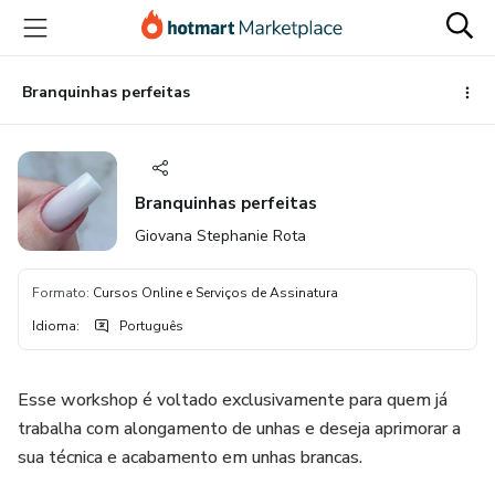
Ir
Ir
Ir
para
para
para
o
o
o
conteúdo
pagamento
rodapé
Branquinhas perfeitas
principal
Branquinhas perfeitas
Giovana Stephanie Rota
Formato
:
Cursos Online e Serviços de Assinatura
Idioma
:
Português
Esse workshop é voltado exclusivamente para quem já
trabalha com alongamento de unhas e deseja aprimorar a
sua técnica e acabamento em unhas brancas.