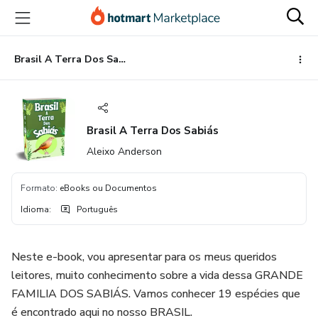
Ir
Ir
Ir
para
para
para
o
o
o
conteúdo
pagamento
rodapé
Brasil A Terra Dos Sabiás
principal
Brasil A Terra Dos Sabiás
Aleixo Anderson
Formato
:
eBooks ou Documentos
Idioma
:
Português
Neste e-book, vou apresentar para os meus queridos
leitores, muito conhecimento sobre a vida dessa GRANDE
FAMILIA DOS SABIÁS. Vamos conhecer 19 espécies que
é encontrado aqui no nosso BRASIL.