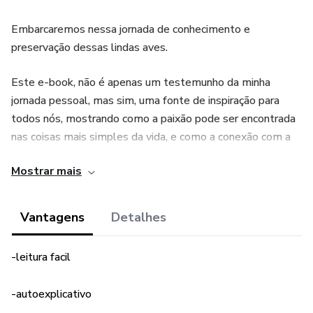
Embarcaremos nessa jornada de conhecimento e
preservação dessas lindas aves.
Este e-book, não é apenas um testemunho da minha
jornada pessoal, mas sim, uma fonte de inspiração para
todos nós, mostrando como a paixão pode ser encontrada
nas coisas mais simples da vida, e como a conexão com a
natureza pode enriquecer nossas vidas de maneiras
Mostrar mais
inimagináveis.
Prepare-se para ser CATIVADO por essas lindas aves que
Vantagens
Detalhes
vou apresentar para vocês.
-leitura facil
-autoexplicativo