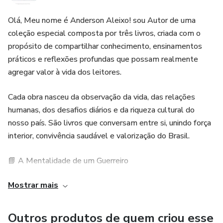
Olá, Meu nome é Anderson Aleixo! sou Autor de uma
coleção especial composta por três livros, criada com o
propósito de compartilhar conhecimento, ensinamentos
práticos e reflexões profundas que possam realmente
agregar valor à vida dos leitores.
Cada obra nasceu da observação da vida, das relações
humanas, dos desafios diários e da riqueza cultural do
nosso país. São livros que conversam entre si, unindo força
interior, convivência saudável e valorização do Brasil.
📘 A Mentalidade de um Guerreiro
Mostrar mais
Este livro inspira o leitor a desenvolver disciplina, coragem,
foco e resiliência. É um convite para fortalecer a mente,
enfrentar desafios com determinação e nunca desistir
Outros produtos de quem criou esse