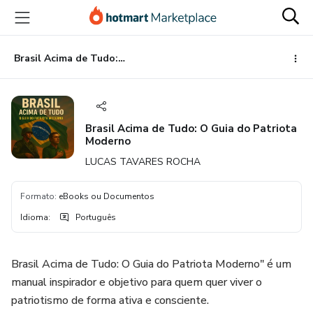
Ir
Ir
Ir
para
para
para
o
o
o
conteúdo
pagamento
rodapé
Brasil Acima de Tudo: O Guia do Patriota Moderno
principal
Brasil Acima de Tudo: O Guia do Patriota
Moderno
LUCAS TAVARES ROCHA
Formato
:
eBooks ou Documentos
Idioma
:
Português
Brasil Acima de Tudo: O Guia do Patriota Moderno" é um
manual inspirador e objetivo para quem quer viver o
patriotismo de forma ativa e consciente.