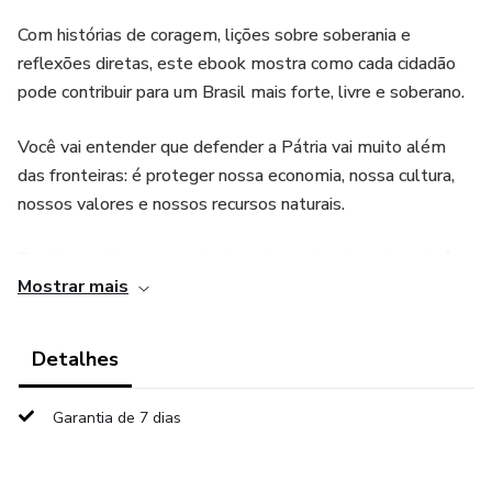
Com histórias de coragem, lições sobre soberania e
reflexões diretas, este ebook mostra como cada cidadão
pode contribuir para um Brasil mais forte, livre e soberano.
Você vai entender que defender a Pátria vai muito além
das fronteiras: é proteger nossa economia, nossa cultura,
nossos valores e nossos recursos naturais.
Escrito em linguagem simples e impactante, este guia é
Mostrar mais
ideal para quem ama o Brasil e acredita que o futuro da
Nação depende da participação de todos nós.
Detalhes
Este não é um livro de política partidária — é um chamado
para a ação, para despertar o orgulho nacional e fortalecer
Garantia de 7 dias
nossa identidade.
O que você vai encontrar: