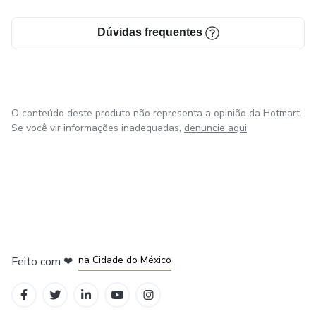
Dúvidas frequentes
O conteúdo deste produto não representa a opinião da Hotmart.
Se você vir informações inadequadas,
denuncie aqui
em Bogotá
em Amsterdam
em Madrid
na Cidade do México
Feito com
❤
em Belo Horizonte